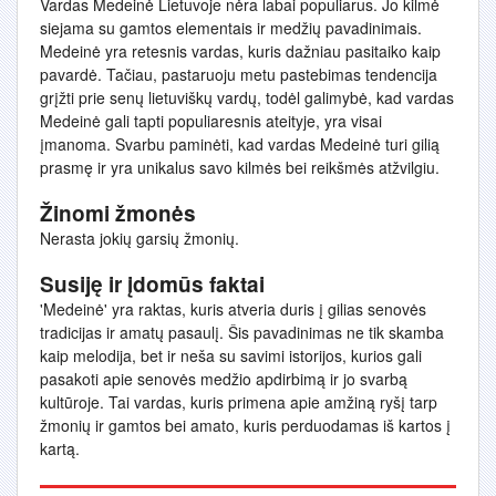
Vardas Medeinė Lietuvoje nėra labai populiarus. Jo kilmė
siejama su gamtos elementais ir medžių pavadinimais.
Medeinė yra retesnis vardas, kuris dažniau pasitaiko kaip
pavardė. Tačiau, pastaruoju metu pastebimas tendencija
grįžti prie senų lietuviškų vardų, todėl galimybė, kad vardas
Medeinė gali tapti populiaresnis ateityje, yra visai
įmanoma. Svarbu paminėti, kad vardas Medeinė turi gilią
prasmę ir yra unikalus savo kilmės bei reikšmės atžvilgiu.
Žinomi žmonės
Nerasta jokių garsių žmonių.
Susiję ir įdomūs faktai
'Medeinė' yra raktas, kuris atveria duris į gilias senovės
tradicijas ir amatų pasaulį. Šis pavadinimas ne tik skamba
kaip melodija, bet ir neša su savimi istorijos, kurios gali
pasakoti apie senovės medžio apdirbimą ir jo svarbą
kultūroje. Tai vardas, kuris primena apie amžiną ryšį tarp
žmonių ir gamtos bei amato, kuris perduodamas iš kartos į
kartą.