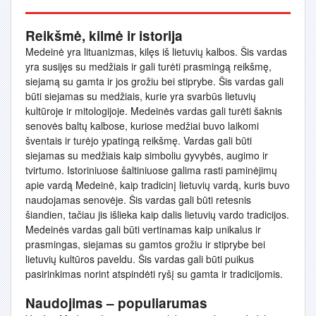
Reikšmė, kilmė ir istorija
Medeinė yra lituanizmas, kilęs iš lietuvių kalbos. Šis vardas
yra susijęs su medžiais ir gali turėti prasmingą reikšmę,
siejamą su gamta ir jos grožiu bei stiprybe. Šis vardas gali
būti siejamas su medžiais, kurie yra svarbūs lietuvių
kultūroje ir mitologijoje. Medeinės vardas gali turėti šaknis
senovės baltų kalbose, kuriose medžiai buvo laikomi
šventais ir turėjo ypatingą reikšmę. Vardas gali būti
siejamas su medžiais kaip simboliu gyvybės, augimo ir
tvirtumo. Istoriniuose šaltiniuose galima rasti paminėjimų
apie vardą Medeinė, kaip tradicinį lietuvių vardą, kuris buvo
naudojamas senovėje. Šis vardas gali būti retesnis
šiandien, tačiau jis išlieka kaip dalis lietuvių vardo tradicijos.
Medeinės vardas gali būti vertinamas kaip unikalus ir
prasmingas, siejamas su gamtos grožiu ir stiprybe bei
lietuvių kultūros paveldu. Šis vardas gali būti puikus
pasirinkimas norint atspindėti ryšį su gamta ir tradicijomis.
Naudojimas – populiarumas