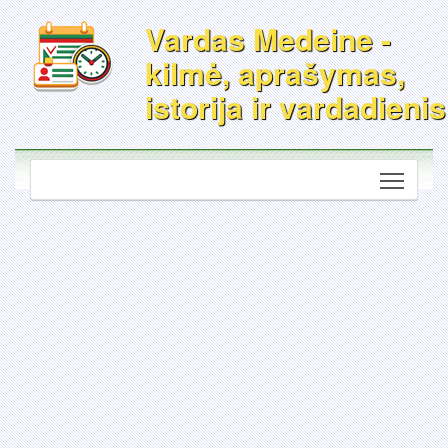
Vardas Medeine -
kilmė, aprašymas,
istorija ir vardadienis
Toggle