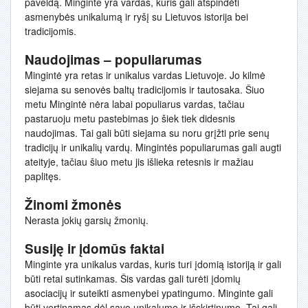
paveldą. Minginte yra vardas, kuris gali atspindėti
asmenybės unikalumą ir ryšį su Lietuvos istorija bei
tradicijomis.
Naudojimas – populiarumas
Mingintė yra retas ir unikalus vardas Lietuvoje. Jo kilmė
siejama su senovės baltų tradicijomis ir tautosaka. Šiuo
metu Mingintė nėra labai populiarus vardas, tačiau
pastaruoju metu pastebimas jo šiek tiek didesnis
naudojimas. Tai gali būti siejama su noru grįžti prie senų
tradicijų ir unikalių vardų. Mingintės populiarumas gali augti
ateityje, tačiau šiuo metu jis išlieka retesnis ir mažiau
paplitęs.
Žinomi žmonės
Nerasta jokių garsių žmonių.
Susiję ir įdomūs faktai
Minginte yra unikalus vardas, kuris turi įdomią istoriją ir gali
būti retai sutinkamas. Šis vardas gali turėti įdomių
asociacijų ir suteikti asmenybei ypatingumo. Minginte gali
būti vertinamas dėl savo unikalumo ir išskirtinumo. Tai gali