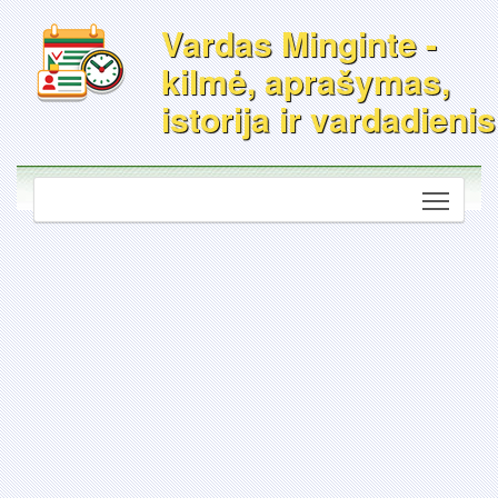
Vardas Minginte -
kilmė, aprašymas,
istorija ir vardadienis
Toggle