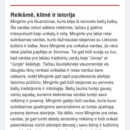
Reikšmė, kilmė ir istorija
Minginte yra lituanizmas, kuris kilęs iš senovės baltų kalbų.
Šis vardas neturi aiškios reikšmės, tačiau jį galima
interpretuoti kaip unikalų ir retą. Minginte yra labai retai
sutinkamas vardas, kuris dažniausiai siejamas su Lietuvos
kultūra ir kalba. Nors Minginte yra unikalus vardas, jis nėra
labai plačiai paplitęs ar žinomas. Tai gali būti susiję su tuo,
kad vardas yra labiau tradicinių vardų kaip "Jonas" ar
"Jurgis" šešėlyje. Tačiau šiuolaikinėje visuomenėje vis
daugiau tėvų renkasi unikalias ir retas vardus savo
vaikams, todėl Minginte gali tapti populiaresnis ateityje.
Istoriniu požiūriu, Minginte gali būti siejamas su senovės
baltų tradicijomis ir mitologija. Baltų tautos turėjo gausų
vardų sąrašą, kuriame kiekvienas vardas turėjo savo
reikšmę ir prasmę. Minginte galėjo būti vardas, kuris buvo
suteikiamas ypatingoms asmenybėms ar turėjo ypatingą
prasmę šeimos istorijoje. Vis dėlto, nors Minginte yra retas
vardas, jis gali turėti didelę simbolinę reikšmę ir būti unikali
pasirinkimas norint atkreipti dėmesį į savo kilmę ir kultūrinę