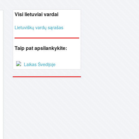
Visi lietuviai vardai
Lietuviškų vardų sąrašas
Taip pat apsilankykite:
Laikas Švedijoje