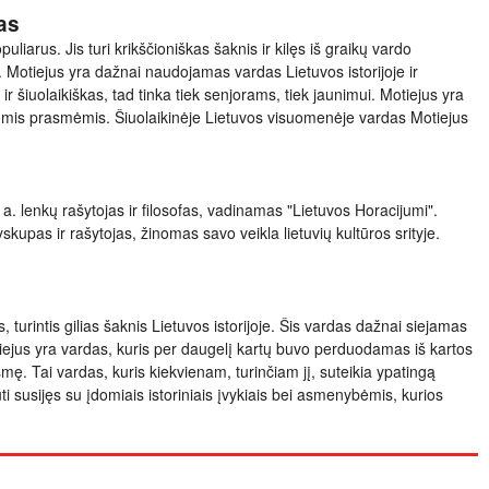
as
liarus. Jis turi krikščioniškas šaknis ir kilęs iš graikų vardo
 Motiejus yra dažnai naudojamas vardas Lietuvos istorijoje ir
t ir šiuolaikiškas, tad tinka tiek senjorams, tiek jaunimui. Motiejus yra
liomis prasmėmis. Šiuolaikinėje Lietuvos visuomenėje vardas Motiejus
 a. lenkų rašytojas ir filosofas, vadinamas "Lietuvos Horacijumi".
skupas ir rašytojas, žinomas savo veikla lietuvių kultūros srityje.
 turintis gilias šaknis Lietuvos istorijoje. Šis vardas dažnai siejamas
tiejus yra vardas, kuris per daugelį kartų buvo perduodamas iš kartos
mę. Tai vardas, kuris kiekvienam, turinčiam jį, suteikia ypatingą
ūti susijęs su įdomiais istoriniais įvykiais bei asmenybėmis, kurios