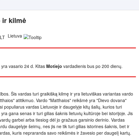
 ir kilmė
Lietuva
s yra vasario 24 d. Kitas
Motiejo
vardadienis bus po 200 dienų.
albos. Šis vardas turi graikišką kilmę ir yra lietuviškas variantas vardo
atthaios" atitikmuo. Vardo "Matthaios" reikšmė yra "Dievo dovana"
 populiarus vardas Lietuvoje ir daugelyje kitų šalių, kurios turi
ra gana senas ir turi gilias šaknis lietuvių kultūroje bei istorijoje. Jis
ardų garbei arba tiesiog dėl jo gražaus garsinio derinio. Vardas
rdu daugelyje šeimų, nes jis ne tik turi gilias istorines šaknis, bet ir
ardas, kuris nepraranda savo reikšmės ir žavesio per daugelį kartų.