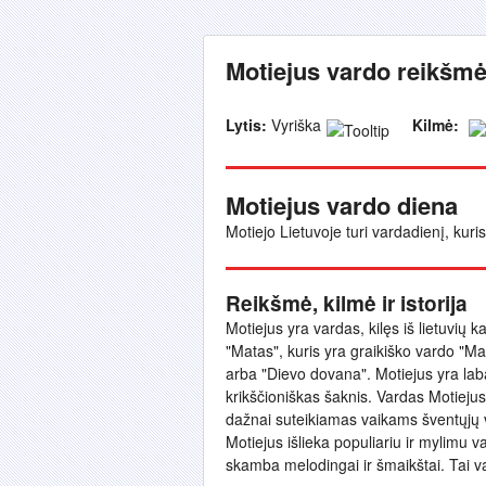
Motiejus vardo reikšmė
Lytis:
Vyriška
Kilmė:
Motiejus vardo diena
Motiejo Lietuvoje turi vardadienį, kuri
Reikšmė, kilmė ir istorija
Motiejus yra vardas, kilęs iš lietuvių k
"Matas", kuris yra graikiško vardo "M
arba "Dievo dovana". Motiejus yra labai
krikščioniškas šaknis. Vardas Motiejus y
dažnai suteikiamas vaikams šventųjų v
Motiejus išlieka populiariu ir mylimu va
skamba melodingai ir šmaikštai. Tai v