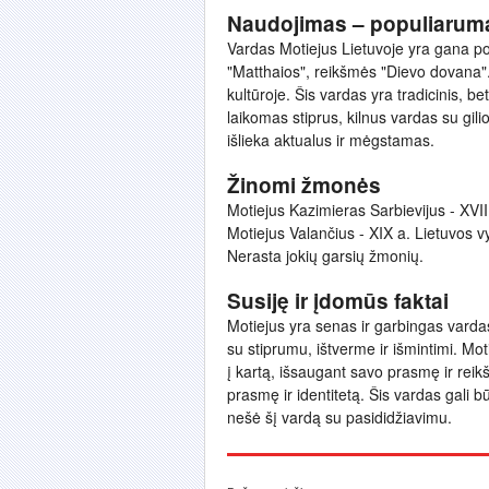
Naudojimas – populiarum
Vardas Motiejus Lietuvoje yra gana popu
"Matthaios", reikšmės "Dievo dovana".
kultūroje. Šis vardas yra tradicinis, be
laikomas stiprus, kilnus vardas su gi
išlieka aktualus ir mėgstamas.
Žinomi žmonės
Motiejus Kazimieras Sarbievijus - XVII
Motiejus Valančius - XIX a. Lietuvos vy
Nerasta jokių garsių žmonių.
Susiję ir įdomūs faktai
Motiejus yra senas ir garbingas vardas,
su stiprumu, ištverme ir išmintimi. Mo
į kartą, išsaugant savo prasmę ir reikš
prasmę ir identitetą. Šis vardas gali b
nešė šį vardą su pasididžiavimu.