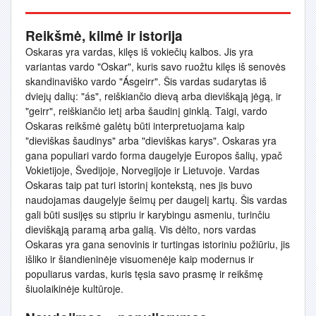
Reikšmė, kilmė ir istorija
Oskaras yra vardas, kilęs iš vokiečių kalbos. Jis yra
variantas vardo "Oskar", kuris savo ruožtu kilęs iš senovės
skandinaviško vardo "Ásgeirr". Šis vardas sudarytas iš
dviejų dalių: "ás", reiškiančio dievą arba dieviškąją jėgą, ir
"geirr", reiškiančio ietį arba šaudinį ginklą. Taigi, vardo
Oskaras reikšmė galėtų būti interpretuojama kaip
"dieviškas šaudinys" arba "dieviškas karys". Oskaras yra
gana populiari vardo forma daugelyje Europos šalių, ypač
Vokietijoje, Švedijoje, Norvegijoje ir Lietuvoje. Vardas
Oskaras taip pat turi istorinį kontekstą, nes jis buvo
naudojamas daugelyje šeimų per daugelį kartų. Šis vardas
gali būti susijęs su stipriu ir karybingu asmeniu, turinčiu
dieviškąją paramą arba galią. Vis dėlto, nors vardas
Oskaras yra gana senovinis ir turtingas istoriniu požiūriu, jis
išliko ir šiandieninėje visuomenėje kaip modernus ir
populiarus vardas, kuris tęsia savo prasmę ir reikšmę
šiuolaikinėje kultūroje.