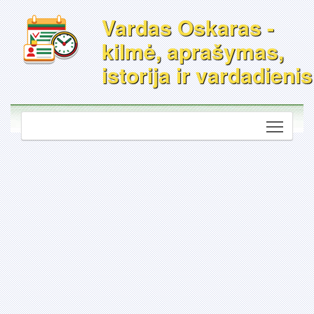
Vardas Oskaras -
kilmė, aprašymas,
istorija ir vardadienis
Toggle