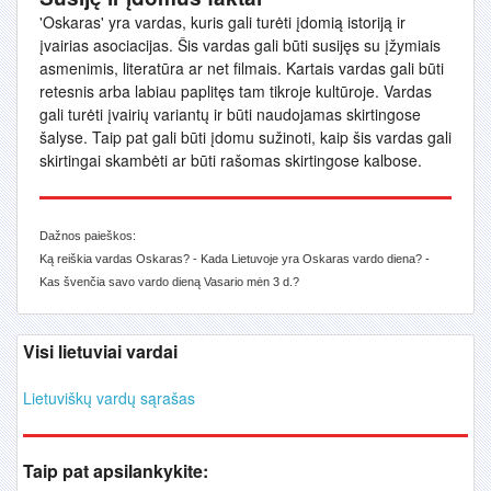
'Oskaras' yra vardas, kuris gali turėti įdomią istoriją ir
įvairias asociacijas. Šis vardas gali būti susijęs su įžymiais
asmenimis, literatūra ar net filmais. Kartais vardas gali būti
retesnis arba labiau paplitęs tam tikroje kultūroje. Vardas
gali turėti įvairių variantų ir būti naudojamas skirtingose
šalyse. Taip pat gali būti įdomu sužinoti, kaip šis vardas gali
skirtingai skambėti ar būti rašomas skirtingose kalbose.
Dažnos paieškos:
Ką reiškia vardas Oskaras? - Kada Lietuvoje yra Oskaras vardo diena? -
Kas švenčia savo vardo dieną Vasario mėn 3 d.?
Visi lietuviai vardai
Lietuviškų vardų sąrašas
Taip pat apsilankykite: