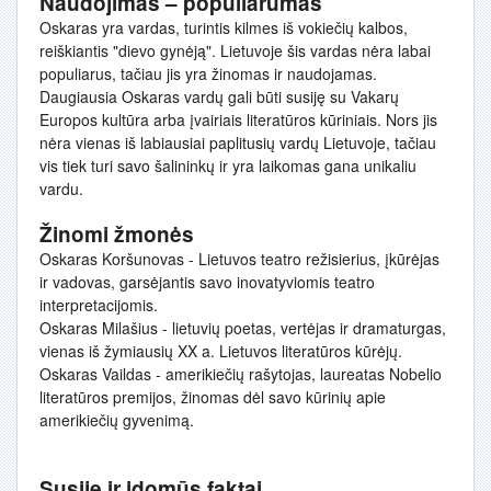
Naudojimas – populiarumas
Oskaras yra vardas, turintis kilmes iš vokiečių kalbos,
reiškiantis "dievo gynėją". Lietuvoje šis vardas nėra labai
populiarus, tačiau jis yra žinomas ir naudojamas.
Daugiausia Oskaras vardų gali būti susiję su Vakarų
Europos kultūra arba įvairiais literatūros kūriniais. Nors jis
nėra vienas iš labiausiai paplitusių vardų Lietuvoje, tačiau
vis tiek turi savo šalininkų ir yra laikomas gana unikaliu
vardu.
Žinomi žmonės
Oskaras Koršunovas - Lietuvos teatro režisierius, įkūrėjas
ir vadovas, garsėjantis savo inovatyviomis teatro
interpretacijomis.
Oskaras Milašius - lietuvių poetas, vertėjas ir dramaturgas,
vienas iš žymiausių XX a. Lietuvos literatūros kūrėjų.
Oskaras Vaildas - amerikiečių rašytojas, laureatas Nobelio
literatūros premijos, žinomas dėl savo kūrinių apie
amerikiečių gyvenimą.
Susiję ir įdomūs faktai