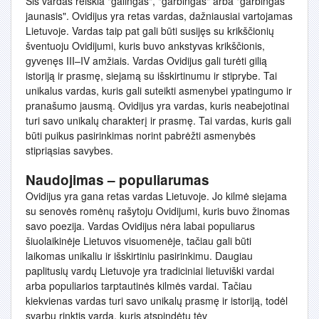
Šis vardas reiškia "galingas", "garbingas" arba "garbingas
jaunasis". Ovidijus yra retas vardas, dažniausiai vartojamas
Lietuvoje. Vardas taip pat gali būti susijęs su krikščionių
šventuoju Ovidijumi, kuris buvo ankstyvas krikščionis,
gyvenęs III–IV amžiais. Vardas Ovidijus gali turėti gilią
istoriją ir prasmę, siejamą su išskirtinumu ir stiprybe. Tai
unikalus vardas, kuris gali suteikti asmenybei ypatingumo ir
pranašumo jausmą. Ovidijus yra vardas, kuris neabejotinai
turi savo unikalų charakterį ir prasmę. Tai vardas, kuris gali
būti puikus pasirinkimas norint pabrėžti asmenybės
stipriąsias savybes.
Naudojimas – populiarumas
Ovidijus yra gana retas vardas Lietuvoje. Jo kilmė siejama
su senovės romėnų rašytoju Ovidijumi, kuris buvo žinomas
savo poezija. Vardas Ovidijus nėra labai populiarus
šiuolaikinėje Lietuvos visuomenėje, tačiau gali būti
laikomas unikaliu ir išskirtiniu pasirinkimu. Daugiau
paplitusių vardų Lietuvoje yra tradiciniai lietuviški vardai
arba populiarios tarptautinės kilmės vardai. Tačiau
kiekvienas vardas turi savo unikalų prasmę ir istoriją, todėl
svarbu rinktis vardą, kuris atspindėtų tėv