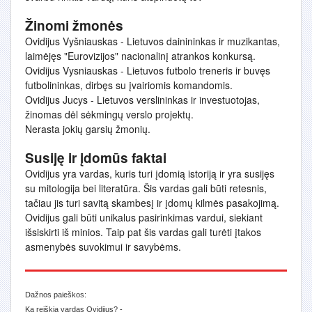
Žinomi žmonės
Ovidijus Vyšniauskas - Lietuvos dainininkas ir muzikantas,
laimėjęs "Eurovizijos" nacionalinį atrankos konkursą.
Ovidijus Vysniauskas - Lietuvos futbolo treneris ir buvęs
futbolininkas, dirbęs su įvairiomis komandomis.
Ovidijus Jucys - Lietuvos verslininkas ir investuotojas,
žinomas dėl sėkmingų verslo projektų.
Nerasta jokių garsių žmonių.
Susiję ir įdomūs faktai
Ovidijus yra vardas, kuris turi įdomią istoriją ir yra susijęs
su mitologija bei literatūra. Šis vardas gali būti retesnis,
tačiau jis turi savitą skambesį ir įdomų kilmės pasakojimą.
Ovidijus gali būti unikalus pasirinkimas vardui, siekiant
išsiskirti iš minios. Taip pat šis vardas gali turėti įtakos
asmenybės suvokimui ir savybėms.
Dažnos paieškos:
Ką reiškia vardas Ovidijus? -