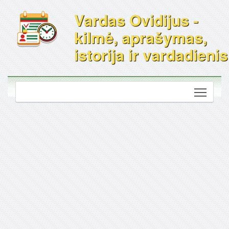
Vardas Ovidijus -
kilmė, aprašymas,
istorija ir vardadienis
Toggle