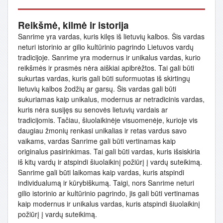
Reikšmė, kilmė ir istorija
Sanrime yra vardas, kuris kilęs iš lietuvių kalbos. Šis vardas
neturi istorinio ar gilio kultūrinio pagrindo Lietuvos vardų
tradicijoje. Sanrime yra modernus ir unikalus vardas, kurio
reikšmės ir prasmės nėra aiškiai apibrėžtos. Tai gali būti
sukurtas vardas, kuris gali būti suformuotas iš skirtingų
lietuvių kalbos žodžių ar garsų. Šis vardas gali būti
sukuriamas kaip unikalus, modernus ar netradicinis vardas,
kuris nėra susijęs su senovės lietuvių vardais ar
tradicijomis. Tačiau, šiuolaikinėje visuomenėje, kurioje vis
daugiau žmonių renkasi unikalias ir retas vardus savo
vaikams, vardas Sanrime gali būti vertinamas kaip
originalus pasirinkimas. Tai gali būti vardas, kuris išsiskiria
iš kitų vardų ir atspindi šiuolaikinį požiūrį į vardų suteikimą.
Sanrime gali būti laikomas kaip vardas, kuris atspindi
individualumą ir kūrybiškumą. Taigi, nors Sanrime neturi
gilio istorinio ar kultūrinio pagrindo, jis gali būti vertinamas
kaip modernus ir unikalus vardas, kuris atspindi šiuolaikinį
požiūrį į vardų suteikimą.