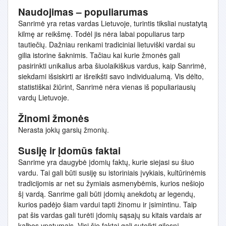
Naudojimas – populiarumas
Sanrimė yra retas vardas Lietuvoje, turintis tiksliai nustatytą
kilmę ar reikšmę. Todėl jis nėra labai populiarus tarp
tautiečių. Dažniau renkami tradiciniai lietuviški vardai su
gilia istorine šaknimis. Tačiau kai kurie žmonės gali
pasirinkti unikalius arba šiuolaikiškus vardus, kaip Sanrimė,
siekdami išsiskirti ar išreikšti savo individualumą. Vis dėlto,
statistiškai žiūrint, Sanrimė nėra vienas iš populiariausių
vardų Lietuvoje.
Žinomi žmonės
Nerasta jokių garsių žmonių.
Susiję ir įdomūs faktai
Sanrime yra daugybė įdomių faktų, kurie siejasi su šiuo
vardu. Tai gali būti susiję su istoriniais įvykiais, kultūrinėmis
tradicijomis ar net su žymiais asmenybėmis, kurios nešiojo
šį vardą. Sanrime gali būti įdomių anekdotų ar legendų,
kurios padėjo šiam vardui tapti žinomu ir įsimintinu. Taip
pat šis vardas gali turėti įdomių sąsajų su kitais vardais ar
kalbos ypatumais. Visi šie faktai gali suteikti gilesnį