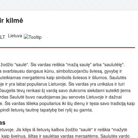
ir kilmė
Lietuva
š žodžio "saulė". Šis vardas reiškia "mažą saulę" arba "saulutėlę".
ma svarbiausiu dangaus kūnu, simbolizuojančiu šviesą, gyvybę ir
uteikiamas mergaitėms kaip simbolis šviesos ir šilumos. Saulutės
oje ir yra labai populiarus Lietuvoje. Šis vardas yra unikalus ir turi
 Daugelis tėvų renkasi šį vardą savo dukroms siekdami suteikti jiems
 vardas Saulutė buvo naudojamas jau senovės Lietuvoje ir dažnai
Šis vardas išlieka populiarius iki šių dienų ir tęsia savo tradiciją kaip
pindi lietuvių tautinę tapatybę bei ryšį su gamta.
as
uvoje. Jis kilęs iš lietuvių kalbos žodžio "saulė" ir reiškia "mažytė
kaip švelnus, šiltas ir saulėtas vardas mergaitėms. Saulutės vardo