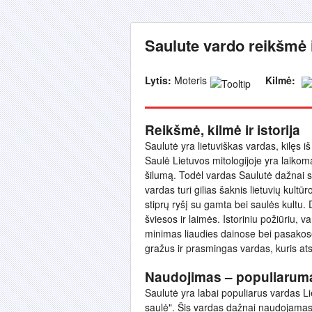
Saulute vardo reikšmė 
Lytis:
Moteris
Kilmė:
Reikšmė, kilmė ir istorija
Saulutė yra lietuviškas vardas, kilęs i
Saulė Lietuvos mitologijoje yra laiko
šilumą. Todėl vardas Saulutė dažnai s
vardas turi gilias šaknis lietuvių kultūr
stiprų ryšį su gamta bei saulės kultu.
šviesos ir laimės. Istoriniu požiūriu,
minimas liaudies dainose bei pasakose. 
gražus ir prasmingas vardas, kuris ats
Naudojimas – populiarum
Saulutė yra labai populiarus vardas Liet
saulė". Šis vardas dažnai naudojamas 