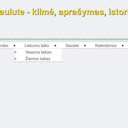
ulute - kilmė, aprašymas, istori
rdas
Lietuvos laiku
Savaite
Kalendorius
Vasaros laikas
Žiemos laikas