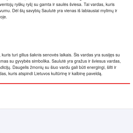
entojų ryškų ryšį su gamta ir saulės šviesa. Tai vardas, kuris
yvumu. Dėl šių savybių Saulutė yra vienas iš labiausiai mylimų ir
oje.
kuris turi gilius šaknis senovės laikais. Šis vardas yra susijęs su
jamas su gyvybės simbolika. Saulutė yra gražus ir šviesus vardas,
adicijų. Daugelis žmonių su šiuo vardu gali būti energingi, šilti ir
as, kuris atspindi Lietuvos kultūrinę ir kalbinę paveldą.