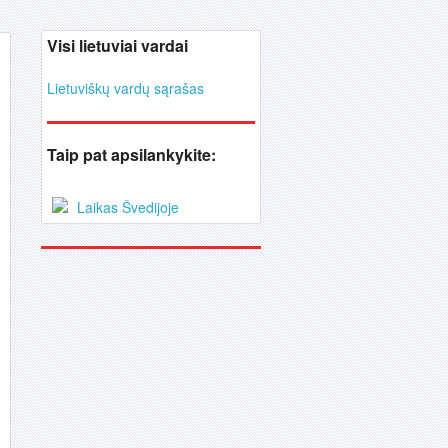
Visi lietuviai vardai
Lietuviškų vardų sąrašas
Taip pat apsilankykite:
Laikas Švedijoje