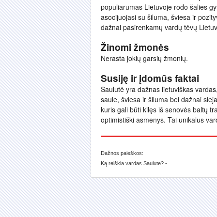
populiarumas Lietuvoje rodo šalies gyv
asocijuojasi su šiluma, šviesa ir pozit
dažnai pasirenkamų vardų tėvų Lietuv
Žinomi žmonės
Nerasta jokių garsių žmonių.
Susiję ir įdomūs faktai
Saulutė yra dažnas lietuviškas vardas, 
saule, šviesa ir šiluma bei dažnai sie
kuris gali būti kilęs iš senovės baltų tr
optimistiški asmenys. Tai unikalus vard
Dažnos paieškos:
Ką reiškia vardas Saulute? -