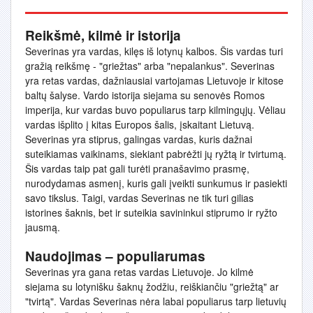
Reikšmė, kilmė ir istorija
Severinas yra vardas, kilęs iš lotynų kalbos. Šis vardas turi
gražią reikšmę - "griežtas" arba "nepalankus". Severinas
yra retas vardas, dažniausiai vartojamas Lietuvoje ir kitose
baltų šalyse. Vardo istorija siejama su senovės Romos
imperija, kur vardas buvo populiarus tarp kilmingųjų. Vėliau
vardas išplito į kitas Europos šalis, įskaitant Lietuvą.
Severinas yra stiprus, galingas vardas, kuris dažnai
suteikiamas vaikinams, siekiant pabrėžti jų ryžtą ir tvirtumą.
Šis vardas taip pat gali turėti pranašavimo prasmę,
nurodydamas asmenį, kuris gali įveikti sunkumus ir pasiekti
savo tikslus. Taigi, vardas Severinas ne tik turi gilias
istorines šaknis, bet ir suteikia savininkui stiprumo ir ryžto
jausmą.
Naudojimas – populiarumas
Severinas yra gana retas vardas Lietuvoje. Jo kilmė
siejama su lotynišku šaknų žodžiu, reiškiančiu "griežtą" ar
"tvirtą". Vardas Severinas nėra labai populiarus tarp lietuvių