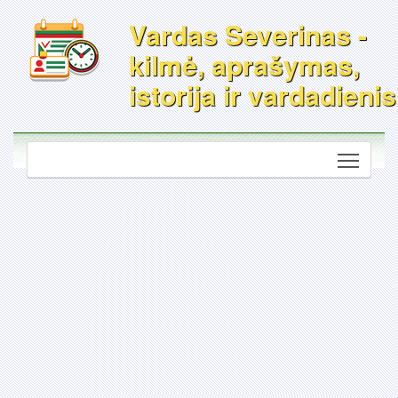
Vardas Severinas -
kilmė, aprašymas,
istorija ir vardadienis
Toggle