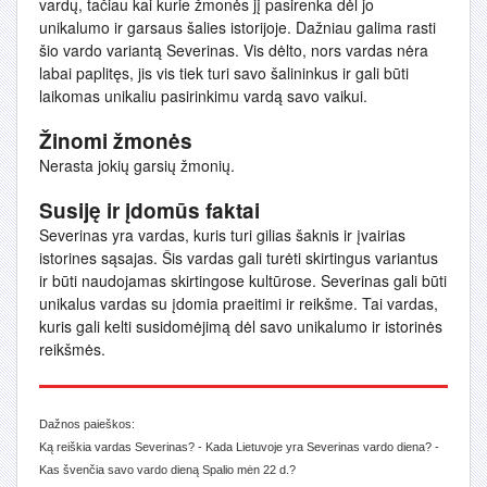
vardų, tačiau kai kurie žmonės jį pasirenka dėl jo
unikalumo ir garsaus šalies istorijoje. Dažniau galima rasti
šio vardo variantą Severinas. Vis dėlto, nors vardas nėra
labai paplitęs, jis vis tiek turi savo šalininkus ir gali būti
laikomas unikaliu pasirinkimu vardą savo vaikui.
Žinomi žmonės
Nerasta jokių garsių žmonių.
Susiję ir įdomūs faktai
Severinas yra vardas, kuris turi gilias šaknis ir įvairias
istorines sąsajas. Šis vardas gali turėti skirtingus variantus
ir būti naudojamas skirtingose kultūrose. Severinas gali būti
unikalus vardas su įdomia praeitimi ir reikšme. Tai vardas,
kuris gali kelti susidomėjimą dėl savo unikalumo ir istorinės
reikšmės.
Dažnos paieškos:
Ką reiškia vardas Severinas? - Kada Lietuvoje yra Severinas vardo diena? -
Kas švenčia savo vardo dieną Spalio mėn 22 d.?