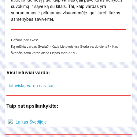
suvokimą ir sąveiką su kitais. Tai, kaip vardas yra
suprantamas ir priimamas visuomenėje, gali turėti įtakos
asmenybės savivertei.
Dažnos paieškos:
Ką reiškia vardas Svalia? - Kada Lietuvoje yra Svalia vardo diena? - Kas
švenčia savo vardo dieną Liepos mėn 27 d.?
Visi lietuviai vardai
Lietuviškų vardų sąrašas
Taip pat apsilankykite:
Laikas Švedijoje