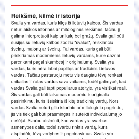
Reikšmė, kilmė ir istorija
Svalia yra vardas, kuris kilęs iš lietuvių kalbos. Šis vardas
neturi aiškios istorinės ar mitologinės reikšmės, tačiau jį
galima interpretuoti kaip unikalų bei gražų. Svalia gali būti
susijęs su lietuvių kalbos žodžiu "svalus", reiškiančiu
švelnų, malonų ar švelnų. Tai vardas, kuris gali būti
priskiriamas moderniems lietuvių vardams, kurie dažnai
parenkami pagal skambesį ir originalumą. Svalia yra
vardas, kuris nėra labai paplitęs ar tradicinis Lietuvos
vardas. Tačiau pastaruoju metu vis daugiau tėvų renkasi
unikalias ir retas vardus savo vaikams, todėl galimybė, kad
vardas Svalia gali tapti populiarus ateityje, yra visiškai reali.
Šis vardas gali būti laikomas moderniu ir originaliu
pasirinkimu, kuris išsiskiria iš kitų tradicinių vardų. Nors
vardas Svalia neturi gilio istorinio ar mitologinio pagrindo,
jis vis tiek gali būti prasmingas ir suteikti individualumą jo
nešėjui. Svarbu atsiminti, kad vardas yra svarbus
asmenybės dalis, todėl svarbu rinktis vardą, kuris
atspindėtų tėvų vertybes ir pageidavimus. Svalia yra