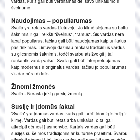
vardas, kuris gali būti vertinamas dėl savo unikalumo ir
švelnumo.
Naudojimas – populiarumas
Svalia yra retas vardas Lietuvoje. Jo kilmė siejama su baltų
šaknimis ir gali reikšti "švelnus", "ramus". Šis vardas nėra
labai populiarus, tačiau gali būti naudojamas kaip unikalus
pasirinkimas. Lietuvoje dažniau renkasi tradicinius vardus
su gilesnėmis šaknimis, todėl svarbu atsižvelgti į tai
renkantis vardą vaikui. Svalia gali būti interpretuojamas
kaip modernus ir originalus vardas, tačiau jo populiarumas
vis dar nėra didelis.
Žinomi žmonės
Svalia - Nerasta jokių garsių žmonių.
Susiję ir įdomūs faktai
'Svalia' yra įdomus vardas, kuris gali turėti įdomią istoriją ir
kilmę. Vardas gali būti retas arba unikalus, o tai gali
atkreipti dėmesį į asmenybę. Kartais vardas gali būti
susijęs su šeimos tradicijomis ar kultūrine praeitimi. Svarbu
atkreipti dėmesį į tai, kaip vardas gali paveikti asmenybės