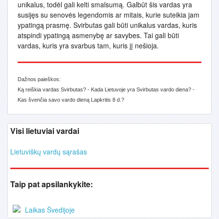
unikalus, todėl gali kelti smalsumą. Galbūt šis vardas yra
susijęs su senovės legendomis ar mitais, kurie suteikia jam
ypatingą prasmę. Svirbutas gali būti unikalus vardas, kuris
atspindi ypatingą asmenybę ar savybes. Tai gali būti
vardas, kuris yra svarbus tam, kuris jį nešioja.
Dažnos paieškos:
Ką reiškia vardas Svirbutas? - Kada Lietuvoje yra Svirbutas vardo diena? -
Kas švenčia savo vardo dieną Lapkritis 8 d.?
Visi lietuviai vardai
Lietuviškų vardų sąrašas
Taip pat apsilankykite:
Laikas Švedijoje