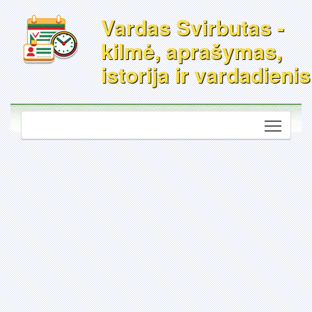
Vardas Svirbutas -
kilmė, aprašymas,
istorija ir vardadienis
Toggle