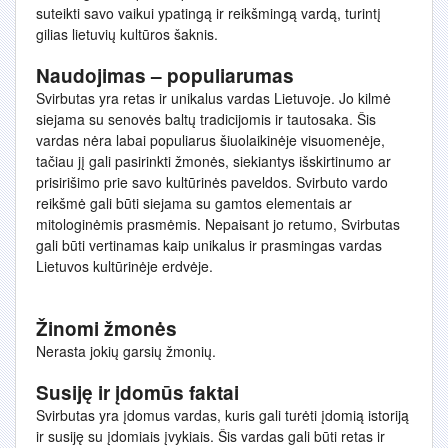
suteikti savo vaikui ypatingą ir reikšmingą vardą, turintį
gilias lietuvių kultūros šaknis.
Naudojimas – populiarumas
Svirbutas yra retas ir unikalus vardas Lietuvoje. Jo kilmė
siejama su senovės baltų tradicijomis ir tautosaka. Šis
vardas nėra labai populiarus šiuolaikinėje visuomenėje,
tačiau jį gali pasirinkti žmonės, siekiantys išskirtinumo ar
prisirišimo prie savo kultūrinės paveldos. Svirbuto vardo
reikšmė gali būti siejama su gamtos elementais ar
mitologinėmis prasmėmis. Nepaisant jo retumo, Svirbutas
gali būti vertinamas kaip unikalus ir prasmingas vardas
Lietuvos kultūrinėje erdvėje.
Žinomi žmonės
Nerasta jokių garsių žmonių.
Susiję ir įdomūs faktai
Svirbutas yra įdomus vardas, kuris gali turėti įdomią istoriją
ir susiję su įdomiais įvykiais. Šis vardas gali būti retas ir