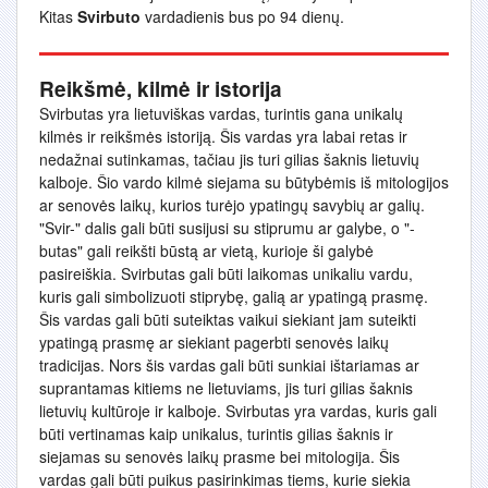
Kitas
Svirbuto
vardadienis bus po 94 dienų.
Reikšmė, kilmė ir istorija
Svirbutas yra lietuviškas vardas, turintis gana unikalų
kilmės ir reikšmės istoriją. Šis vardas yra labai retas ir
nedažnai sutinkamas, tačiau jis turi gilias šaknis lietuvių
kalboje. Šio vardo kilmė siejama su būtybėmis iš mitologijos
ar senovės laikų, kurios turėjo ypatingų savybių ar galių.
"Svir-" dalis gali būti susijusi su stiprumu ar galybe, o "-
butas" gali reikšti būstą ar vietą, kurioje ši galybė
pasireiškia. Svirbutas gali būti laikomas unikaliu vardu,
kuris gali simbolizuoti stiprybę, galią ar ypatingą prasmę.
Šis vardas gali būti suteiktas vaikui siekiant jam suteikti
ypatingą prasmę ar siekiant pagerbti senovės laikų
tradicijas. Nors šis vardas gali būti sunkiai ištariamas ar
suprantamas kitiems ne lietuviams, jis turi gilias šaknis
lietuvių kultūroje ir kalboje. Svirbutas yra vardas, kuris gali
būti vertinamas kaip unikalus, turintis gilias šaknis ir
siejamas su senovės laikų prasme bei mitologija. Šis
vardas gali būti puikus pasirinkimas tiems, kurie siekia