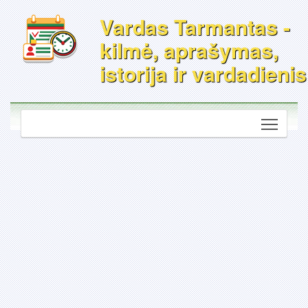
Vardas Tarmantas -
kilmė, aprašymas,
istorija ir vardadienis
Toggle