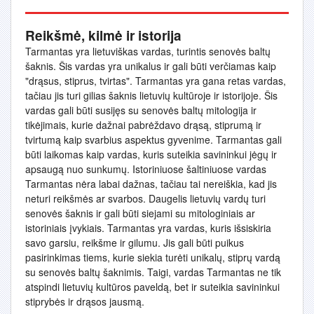
Reikšmė, kilmė ir istorija
Tarmantas yra lietuviškas vardas, turintis senovės baltų
šaknis. Šis vardas yra unikalus ir gali būti verčiamas kaip
"drąsus, stiprus, tvirtas". Tarmantas yra gana retas vardas,
tačiau jis turi gilias šaknis lietuvių kultūroje ir istorijoje. Šis
vardas gali būti susijęs su senovės baltų mitologija ir
tikėjimais, kurie dažnai pabrėždavo drąsą, stiprumą ir
tvirtumą kaip svarbius aspektus gyvenime. Tarmantas gali
būti laikomas kaip vardas, kuris suteikia savininkui jėgų ir
apsaugą nuo sunkumų. Istoriniuose šaltiniuose vardas
Tarmantas nėra labai dažnas, tačiau tai nereiškia, kad jis
neturi reikšmės ar svarbos. Daugelis lietuvių vardų turi
senovės šaknis ir gali būti siejami su mitologiniais ar
istoriniais įvykiais. Tarmantas yra vardas, kuris išsiskiria
savo garsiu, reikšme ir gilumu. Jis gali būti puikus
pasirinkimas tiems, kurie siekia turėti unikalų, stiprų vardą
su senovės baltų šaknimis. Taigi, vardas Tarmantas ne tik
atspindi lietuvių kultūros paveldą, bet ir suteikia savininkui
stiprybės ir drąsos jausmą.