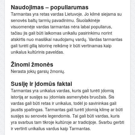
Naudojimas – populiarumas
Tarmantas yra retas vardas Lietuvoje. Jo kilmė siejama su
senovės baltų tarmių pavadinimu. Šiuolaikinėje
visuomenėje vardas tarmantas nėra labai populiarus,
tačiau jis gali būti laikomas unikaliu pasirinkimu norint
atskirtis nuo masiškai naudojamų vardų. Vardas tarmantas
gali turėti gilią istorinę reikšmę ir būti vertinamas kaip
unikalus kultūrinis paveldas.
Žinomi žmonės
Nerasta jokių garsių žmonių.
Susiję ir įdomūs faktai
Tarmantas yra unikalus vardas, kuris gali turėti įdomią
istoriją ar susijęs su įdomiais asmenybės bruožais. Šis
vardas gali būti retas ir unikalus, todėl jo savininkas gali
jaustis ypatingas. Tarmantas gali turėti įdomią kilmę ar būti
susijęs su senovės legendomis. Tai gali būti vardas, kuris
yra svarbus tam tikroje kultūroje ar tradicijoje. Svarbu gerbti
ir vertinti unikalius vardus kaip Tarmantas.