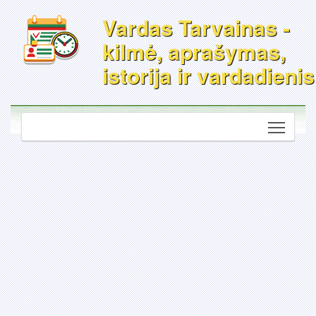
Vardas Tarvainas -
kilmė, aprašymas,
istorija ir vardadienis
Toggle