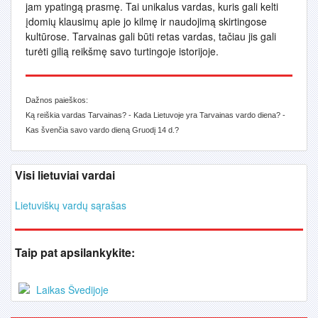
jam ypatingą prasmę. Tai unikalus vardas, kuris gali kelti
įdomių klausimų apie jo kilmę ir naudojimą skirtingose
kultūrose. Tarvainas gali būti retas vardas, tačiau jis gali
turėti gilią reikšmę savo turtingoje istorijoje.
Dažnos paieškos:
Ką reiškia vardas Tarvainas? - Kada Lietuvoje yra Tarvainas vardo diena? -
Kas švenčia savo vardo dieną Gruodį 14 d.?
Visi lietuviai vardai
Lietuviškų vardų sąrašas
Taip pat apsilankykite:
Laikas Švedijoje