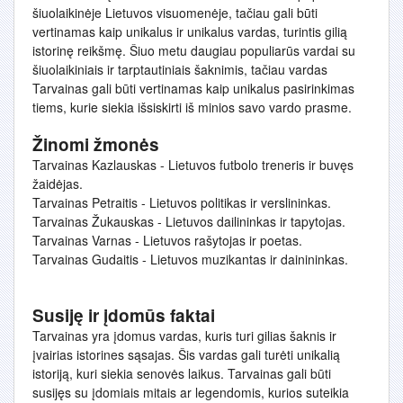
šiuolaikinėje Lietuvos visuomenėje, tačiau gali būti
vertinamas kaip unikalus ir unikalus vardas, turintis gilią
istorinę reikšmę. Šiuo metu daugiau populiarūs vardai su
šiuolaikiniais ir tarptautiniais šaknimis, tačiau vardas
Tarvainas gali būti vertinamas kaip unikalus pasirinkimas
tiems, kurie siekia išsiskirti iš minios savo vardo prasme.
Žinomi žmonės
Tarvainas Kazlauskas - Lietuvos futbolo treneris ir buvęs
žaidėjas.
Tarvainas Petraitis - Lietuvos politikas ir verslininkas.
Tarvainas Žukauskas - Lietuvos dailininkas ir tapytojas.
Tarvainas Varnas - Lietuvos rašytojas ir poetas.
Tarvainas Gudaitis - Lietuvos muzikantas ir dainininkas.
Susiję ir įdomūs faktai
Tarvainas yra įdomus vardas, kuris turi gilias šaknis ir
įvairias istorines sąsajas. Šis vardas gali turėti unikalią
istoriją, kuri siekia senovės laikus. Tarvainas gali būti
susijęs su įdomiais mitais ar legendomis, kurios suteikia