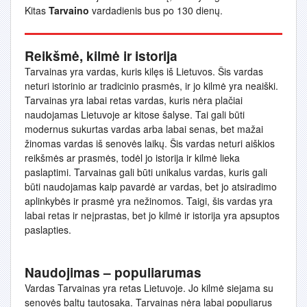
Kitas
Tarvaino
vardadienis bus po 130 dienų.
Reikšmė, kilmė ir istorija
Tarvainas yra vardas, kuris kilęs iš Lietuvos. Šis vardas
neturi istorinio ar tradicinio prasmės, ir jo kilmė yra neaiški.
Tarvainas yra labai retas vardas, kuris nėra plačiai
naudojamas Lietuvoje ar kitose šalyse. Tai gali būti
modernus sukurtas vardas arba labai senas, bet mažai
žinomas vardas iš senovės laikų. Šis vardas neturi aiškios
reikšmės ar prasmės, todėl jo istorija ir kilmė lieka
paslaptimi. Tarvainas gali būti unikalus vardas, kuris gali
būti naudojamas kaip pavardė ar vardas, bet jo atsiradimo
aplinkybės ir prasmė yra nežinomos. Taigi, šis vardas yra
labai retas ir neįprastas, bet jo kilmė ir istorija yra apsuptos
paslapties.
Naudojimas – populiarumas
Vardas Tarvainas yra retas Lietuvoje. Jo kilmė siejama su
senovės baltų tautosaka. Tarvainas nėra labai populiarus