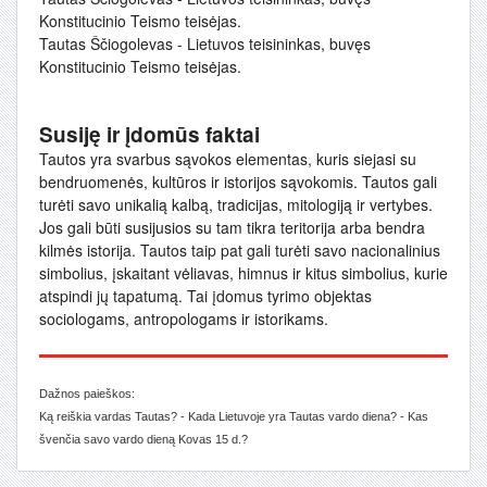
Konstitucinio Teismo teisėjas.
Tautas Ščiogolevas - Lietuvos teisininkas, buvęs
Konstitucinio Teismo teisėjas.
Susiję ir įdomūs faktai
Tautos yra svarbus sąvokos elementas, kuris siejasi su
bendruomenės, kultūros ir istorijos sąvokomis. Tautos gali
turėti savo unikalią kalbą, tradicijas, mitologiją ir vertybes.
Jos gali būti susijusios su tam tikra teritorija arba bendra
kilmės istorija. Tautos taip pat gali turėti savo nacionalinius
simbolius, įskaitant vėliavas, himnus ir kitus simbolius, kurie
atspindi jų tapatumą. Tai įdomus tyrimo objektas
sociologams, antropologams ir istorikams.
Dažnos paieškos:
Ką reiškia vardas Tautas? - Kada Lietuvoje yra Tautas vardo diena? - Kas
švenčia savo vardo dieną Kovas 15 d.?