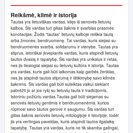
Reikšmė, kilmė ir istorija
Tautas yra lietuviškas vardas, kilęs iš senovės lietuvių
kalbos. Šis vardas turi gilias šaknis ir svarbias prasmės
konotacijas. Žodis "tautas" lietuvių kalboje reiškia tautą
arba žmones, bendruomenę. Tai vardas, kuris siejasi su
bendruomenės svarba, solidarumu ir vienybe. Tautas yra
stiprus, istoriškai įkvepiantis vardas, kuris atspindi lietuvių
tautos dvasią ir tapatybę. Šis vardas yra unikalus ir retas,
nes jis tiesiogiai siejasi su lietuvių kultūra ir istorija. Tautas
yra vardas, kuris gali būti laikomas kaip garbės ženklas,
nes jis atspindi tautos stiprumą ir ištikimybę savo kilmės
šaknims. Šis vardas gali būti suteiktas vaikui siekiant
pabrėžti jo ar jos ryšį su lietuvių tauta ir tradicijomis.
Istoriniu požiūriu vardas Tautas gali būti siejamas su
senovės lietuvių gentimis ir bendruomenėmis, kurios
rūpinosi savo tautos gerove ir saugumu. Šis vardas turi
gilias šaknis senovės lietuvių mitologijoje ir istorijoje, todėl
jis yra vertingas paveldas, kuris atspindi tautos ilgalaikę
tapatybę. Tautas yra vardas, kuris ne tik skamba galingai,