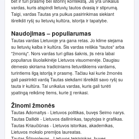
bet ir turi prasmę bei istorinį kontekstą. Jis yra unikalus
vardas, kuris atspindi lietuvių tautos dvasią ir stiprumą.
Taigi, vardas Tautas yra puikus pasirinkimas siekiant
išreikšti ryšį su lietuvių kultūra, istorija ir tapatybe.
Naudojimas – populiarumas
Tautas vardas Lietuvoje yra gana retas. Jo kilme siejama
su lietuvių kalba ir kultūra. Šis vardas reiškia "tautos" arba
"žmonių". Nors vardas turi gilias šaknis, jis nėra labai
populiarus šiuolaikinėje Lietuvos visuomenėje. Daugiau
dėmesio skiriama tradiciniams lietuviškiems vardams,
turintiems ilgą istoriją ir prasmę. Tačiau kai kurie žmonės
gali pasirinkti vardą Tautas siekdami išreikšti savo ryšį su
tauta ir kultūra. Tai unikalus vardas, kuris gali turėti
ypatingą reikšmę tiems, kurie jį renkasi.
Žinomi žmonės
Tautas Adomaitys - Lietuvos politikas, buvęs Seimo narys.
Tautas Dailidė - Lietuvos dailininkas, tapytojas ir grafikas.
Tautas Kriaučiūnas - Lietuvos istorikas, akademikas,
Lietuvos mokslo premijos laureatas.
Tautas Ščiogolevas - Lietuvos teisininkas, buvęs