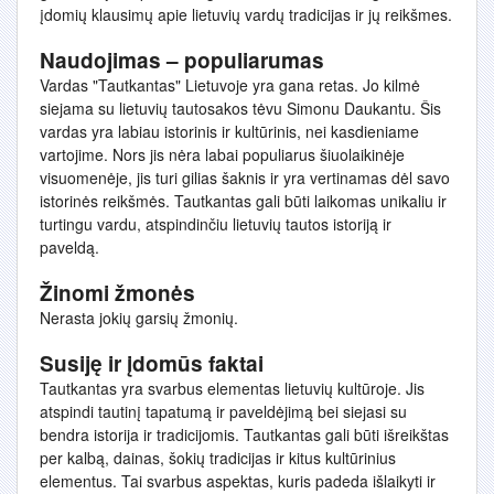
įdomių klausimų apie lietuvių vardų tradicijas ir jų reikšmes.
Naudojimas – populiarumas
Vardas "Tautkantas" Lietuvoje yra gana retas. Jo kilmė
siejama su lietuvių tautosakos tėvu Simonu Daukantu. Šis
vardas yra labiau istorinis ir kultūrinis, nei kasdieniame
vartojime. Nors jis nėra labai populiarus šiuolaikinėje
visuomenėje, jis turi gilias šaknis ir yra vertinamas dėl savo
istorinės reikšmės. Tautkantas gali būti laikomas unikaliu ir
turtingu vardu, atspindinčiu lietuvių tautos istoriją ir
paveldą.
Žinomi žmonės
Nerasta jokių garsių žmonių.
Susiję ir įdomūs faktai
Tautkantas yra svarbus elementas lietuvių kultūroje. Jis
atspindi tautinį tapatumą ir paveldėjimą bei siejasi su
bendra istorija ir tradicijomis. Tautkantas gali būti išreikštas
per kalbą, dainas, šokių tradicijas ir kitus kultūrinius
elementus. Tai svarbus aspektas, kuris padeda išlaikyti ir