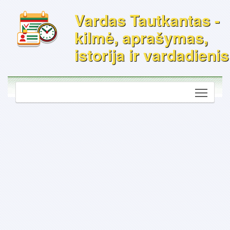
Vardas Tautkantas -
kilmė, aprašymas,
istorija ir vardadienis
Toggle