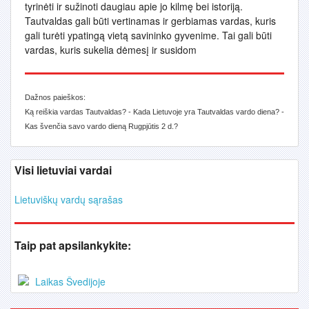
tyrinėti ir sužinoti daugiau apie jo kilmę bei istoriją.
Tautvaldas gali būti vertinamas ir gerbiamas vardas, kuris
gali turėti ypatingą vietą savininko gyvenime. Tai gali būti
vardas, kuris sukelia dėmesį ir susidom
Dažnos paieškos:
Ką reiškia vardas Tautvaldas? - Kada Lietuvoje yra Tautvaldas vardo diena? -
Kas švenčia savo vardo dieną Rugpjūtis 2 d.?
Visi lietuviai vardai
Lietuviškų vardų sąrašas
Taip pat apsilankykite:
Laikas Švedijoje