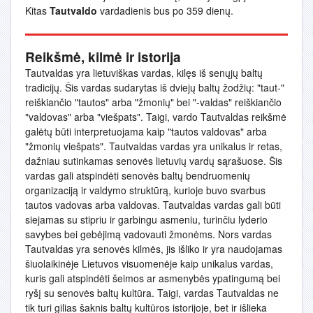
Kitas
Tautvaldo
vardadienis bus po 359 dienų.
Reikšmė, kilmė ir istorija
Tautvaldas yra lietuviškas vardas, kilęs iš senųjų baltų
tradicijų. Šis vardas sudarytas iš dviejų baltų žodžių: "taut-"
reiškiančio "tautos" arba "žmonių" bei "-valdas" reiškiančio
"valdovas" arba "viešpats". Taigi, vardo Tautvaldas reikšmė
galėtų būti interpretuojama kaip "tautos valdovas" arba
"žmonių viešpats". Tautvaldas vardas yra unikalus ir retas,
dažniau sutinkamas senovės lietuvių vardų sąrašuose. Šis
vardas gali atspindėti senovės baltų bendruomenių
organizaciją ir valdymo struktūrą, kurioje buvo svarbus
tautos vadovas arba valdovas. Tautvaldas vardas gali būti
siejamas su stipriu ir garbingu asmeniu, turinčiu lyderio
savybes bei gebėjimą vadovauti žmonėms. Nors vardas
Tautvaldas yra senovės kilmės, jis išliko ir yra naudojamas
šiuolaikinėje Lietuvos visuomenėje kaip unikalus vardas,
kuris gali atspindėti šeimos ar asmenybės ypatingumą bei
ryšį su senovės baltų kultūra. Taigi, vardas Tautvaldas ne
tik turi gilias šaknis baltų kultūros istorijoje, bet ir išlieka