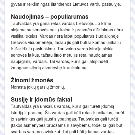
gyvas ir reikšmingas šiandienos Lietuvos vardų pasaulyje.
Naudojimas – populiarumas
Tautvaldas yra gana retas vardas Lietuvoje. Jo kilmė
siejama su senovės baltų kalba ir prasmės aiškinimas nėra
visiškai tikslus. Vardas nėra labai populiarus šiuolaikinėje
Lietuvos visuomenėje, tačiau jis gali būti laikomas unikaliu
ir išskirtiniu pasirinkimu. Tautvaldo vardo istorija siekia
senovės laikus, tačiau šiuo metu jis retai naudojamas
naujagimių vardais. Tai vardas, kuris gali atspindėti
žmogaus stiprią asmenybę ir unikalumą.
Žinomi žmonės
Nerasta jokių garsių žmonių.
Susiję ir įdomūs faktai
Tautvaldas yra unikalus vardas, kuris gali turėti įdomią
istoriją ir prasmę. Šis vardas gali būti retas ir unikalus, todėl
jo savininkas gali jaustis ypatingas. Tautvaldas gali turėti
įtakos asmenybės bruožams ir savybėms, todėl tai gali būti
svarbus vardas savininkui. Tai gali būti įdomus vardas