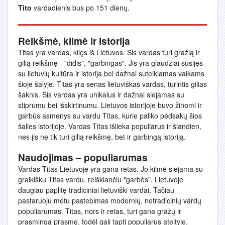
Tito
vardadienis bus po 151 dienų.
Reikšmė, kilmė ir istorija
Titas yra vardas, kilęs iš Lietuvos. Šis vardas turi gražią ir
gilią reikšmę - "didis", "garbingas". Jis yra glaudžiai susijęs
su lietuvių kultūra ir istorija bei dažnai suteikiamas vaikams
šioje šalyje. Titas yra senas lietuviškas vardas, turintis gilias
šaknis. Šis vardas yra unikalus ir dažnai siejamas su
stiprumu bei išskirtinumu. Lietuvos istorijoje buvo žinomi ir
garbūs asmenys su vardu Titas, kurie paliko pėdsakų šios
šalies istorijoje. Vardas Titas išlieka populiarus ir šiandien,
nes jis ne tik turi gilią reikšmę, bet ir garbingą istoriją.
Naudojimas – populiarumas
Vardas Titas Lietuvoje yra gana retas. Jo kilmė siejama su
graikišku Titas vardu, reiškiančiu "garbės". Lietuvoje
daugiau paplitę tradiciniai lietuviški vardai. Tačiau
pastaruoju metu pastebimas modernių, netradicinių vardų
populiarumas. Titas, nors ir retas, turi gana gražų ir
prasmingą prasmę, todėl gali tapti populiarus ateityje.