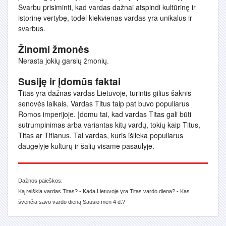
Svarbu prisiminti, kad vardas dažnai atspindi kultūrinę ir
istorinę vertybę, todėl kiekvienas vardas yra unikalus ir
svarbus.
Žinomi žmonės
Nerasta jokių garsių žmonių.
Susiję ir įdomūs faktai
Titas yra dažnas vardas Lietuvoje, turintis gilius šaknis
senovės laikais. Vardas Titus taip pat buvo populiarus
Romos imperijoje. Įdomu tai, kad vardas Titas gali būti
sutrumpinimas arba variantas kitų vardų, tokių kaip Titus,
Titas ar Titianus. Tai vardas, kuris išlieka populiarus
daugelyje kultūrų ir šalių visame pasaulyje.
Dažnos paieškos:
Ką reiškia vardas Titas? - Kada Lietuvoje yra Titas vardo diena? - Kas
švenčia savo vardo dieną Sausio mėn 4 d.?