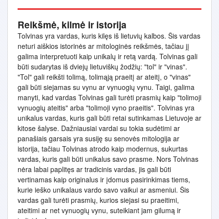
Reikšmė, kilmė ir istorija
Tolvinas yra vardas, kuris kilęs iš lietuvių kalbos. Šis vardas
neturi aiškios istorinės ar mitologinės reikšmės, tačiau jį
galima interpretuoti kaip unikalų ir retą vardą. Tolvinas gali
būti sudarytas iš dviejų lietuviškų žodžių: "tol" ir "vinas".
"Tol" gali reikšti tolimą, tolimąją praeitį ar ateitį, o "vinas"
gali būti siejamas su vynu ar vynuogių vynu. Taigi, galima
manyti, kad vardas Tolvinas gali turėti prasmių kaip "tolimoji
vynuogių ateitis" arba "tolimoji vyno praeitis". Tolvinas yra
unikalus vardas, kuris gali būti retai sutinkamas Lietuvoje ar
kitose šalyse. Dažniausiai vardai su tokia sudėtimi ar
panašiais garsais yra susiję su senovės mitologija ar
istorija, tačiau Tolvinas atrodo kaip modernus, sukurtas
vardas, kuris gali būti unikalus savo prasme. Nors Tolvinas
nėra labai paplitęs ar tradicinis vardas, jis gali būti
vertinamas kaip originalus ir įdomus pasirinkimas tiems,
kurie ieško unikalaus vardo savo vaikui ar asmeniui. Šis
vardas gali turėti prasmių, kurios siejasi su praeitimi,
ateitimi ar net vynuogių vynu, suteikiant jam gilumą ir