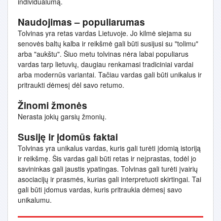
individualumą.
Naudojimas – populiarumas
Tolvinas yra retas vardas Lietuvoje. Jo kilmė siejama su
senovės baltų kalba ir reikšmė gali būti susijusi su "tolimu"
arba "aukštu". Šiuo metu tolvinas nėra labai populiarus
vardas tarp lietuvių, daugiau renkamasi tradiciniai vardai
arba modernūs variantai. Tačiau vardas gali būti unikalus ir
pritraukti dėmesį dėl savo retumo.
Žinomi žmonės
Nerasta jokių garsių žmonių.
Susiję ir įdomūs faktai
Tolvinas yra unikalus vardas, kuris gali turėti įdomią istoriją
ir reikšmę. Šis vardas gali būti retas ir neįprastas, todėl jo
savininkas gali jaustis ypatingas. Tolvinas gali turėti įvairių
asociacijų ir prasmės, kurias gali interpretuoti skirtingai. Tai
gali būti įdomus vardas, kuris pritraukia dėmesį savo
unikalumu.