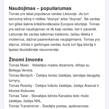
Naudojimas – populiarumas
Tomas yra labai populiarus vardas Lietuvoje. Jis turi
senovinę kilmę ir reiškia "dvynys" arba "dvynas". Šis vardas
turi gilias šaknis krikščioniškosios Europos istorijoje. Tomas
yra dažnai naudojamas ne tik kaip vardas, bet ir pavardė.
Lietuvoje šis vardas laikomas tradiciniu, tačiau išlieka ir
modernus, dažnai pasirenkamas naujagimiams. Tomas yra
stiprus, tvirtas ir garbingas vardas, kuris turi ilgą istoriją ir
tęsiasi šiuolaikinėje visuomenėje.
Žinomi žmonės
Tomas Maier - Vokietijos mados dizaineris, dirbęs su
Bottega Veneta.
Tomas Berdych - Čekijos teniso žaidėjas, laimėjęs daugybę
turnyrų.
Tomas Rosicky - Čekijos futbolo žaidėjas, žaidęs Arsenal ir
kituose klubuose.
Tomas Tatar - Slovakijos kilmės Kanados ledo ritulio
žaidėjas, žaidęs NHL.
Tomas Tranströmer - Švedijos poetas, apdovanotas