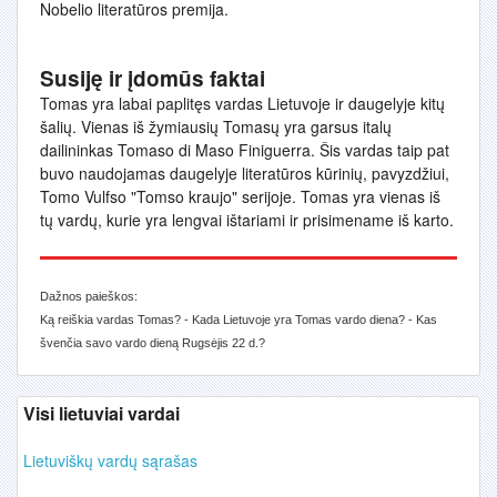
Nobelio literatūros premija.
Susiję ir įdomūs faktai
Tomas yra labai paplitęs vardas Lietuvoje ir daugelyje kitų
šalių. Vienas iš žymiausių Tomasų yra garsus italų
dailininkas Tomaso di Maso Finiguerra. Šis vardas taip pat
buvo naudojamas daugelyje literatūros kūrinių, pavyzdžiui,
Tomo Vulfso "Tomso kraujo" serijoje. Tomas yra vienas iš
tų vardų, kurie yra lengvai ištariami ir prisimename iš karto.
Dažnos paieškos:
Ką reiškia vardas Tomas? - Kada Lietuvoje yra Tomas vardo diena? - Kas
švenčia savo vardo dieną Rugsėjis 22 d.?
Visi lietuviai vardai
Lietuviškų vardų sąrašas