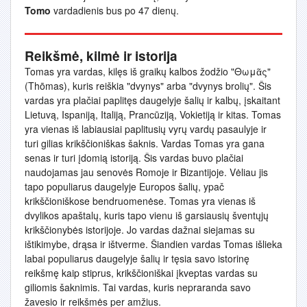
Tomo
vardadienis bus po 47 dienų.
Reikšmė, kilmė ir istorija
Tomas yra vardas, kilęs iš graikų kalbos žodžio "Θωμᾶς"
(Thōmas), kuris reiškia "dvynys" arba "dvynys brolių". Šis
vardas yra plačiai paplitęs daugelyje šalių ir kalbų, įskaitant
Lietuvą, Ispaniją, Italiją, Prancūziją, Vokietiją ir kitas. Tomas
yra vienas iš labiausiai paplitusių vyrų vardų pasaulyje ir
turi gilias krikščioniškas šaknis. Vardas Tomas yra gana
senas ir turi įdomią istoriją. Šis vardas buvo plačiai
naudojamas jau senovės Romoje ir Bizantijoje. Vėliau jis
tapo populiarus daugelyje Europos šalių, ypač
krikščioniškose bendruomenėse. Tomas yra vienas iš
dvylikos apaštalų, kuris tapo vienu iš garsiausių šventųjų
krikščionybės istorijoje. Jo vardas dažnai siejamas su
ištikimybe, drąsa ir ištverme. Šiandien vardas Tomas išlieka
labai populiarus daugelyje šalių ir tęsia savo istorinę
reikšmę kaip stiprus, krikščioniškai įkveptas vardas su
giliomis šaknimis. Tai vardas, kuris nepraranda savo
žavesio ir reikšmės per amžius.