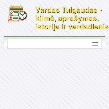
Vardas Tulgaudas -
kilmė, aprašymas,
istorija ir vardadienis
Toggle