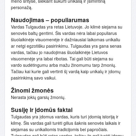
meno srityse, siekiant sukurti unikalią ir įsimintiną
personažą.
Naudojimas – populiarumas
Vardas Tulgaudas yra retas Lietuvoje. Jo kilmė siejama su
senovės baltų gentimi. Šis vardas nėra labai populiarus
šiuolaikinėje visuomenėje ir dažniausiai laikomas unikaliu
ar netgi egzotišku pasirinkimu. Tulgaudas yra gana senas
vardas, tačiau jo naudojimas šiuolaikinėje Lietuvos
visuomenėje yra labai ribotas. Tai gali būti siejama su
vardo sudėtingumu arba mažu žinomumu tarp žmonių.
Tačiau kai kurie gali vertinti šį vardą kaip unikalų ir įdomų
pasirinkimą savo vaikui.
Žinomi žmonės
Nerasta jokių garsių žmonių.
Susiję ir įdomūs faktai
Tulgaudas yra įdomus vardas, kuris turi įdomią istoriją ir
kilmę. Šis vardas gali turėti gilius šaknis senovės laikais ir
siejamas su unikaliomis tradicijomis bei papročiais.
Tulgaudas gali būti retas vardas, tačiau jis gali turėti įdomų