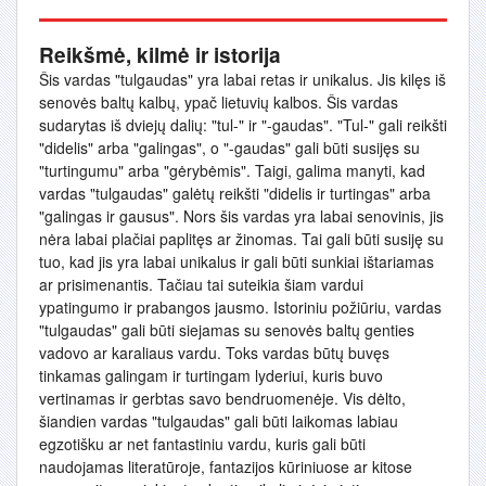
Reikšmė, kilmė ir istorija
Šis vardas "tulgaudas" yra labai retas ir unikalus. Jis kilęs iš
senovės baltų kalbų, ypač lietuvių kalbos. Šis vardas
sudarytas iš dviejų dalių: "tul-" ir "-gaudas". "Tul-" gali reikšti
"didelis" arba "galingas", o "-gaudas" gali būti susijęs su
"turtingumu" arba "gėrybėmis". Taigi, galima manyti, kad
vardas "tulgaudas" galėtų reikšti "didelis ir turtingas" arba
"galingas ir gausus". Nors šis vardas yra labai senovinis, jis
nėra labai plačiai paplitęs ar žinomas. Tai gali būti susiję su
tuo, kad jis yra labai unikalus ir gali būti sunkiai ištariamas
ar prisimenantis. Tačiau tai suteikia šiam vardui
ypatingumo ir prabangos jausmo. Istoriniu požiūriu, vardas
"tulgaudas" gali būti siejamas su senovės baltų genties
vadovo ar karaliaus vardu. Toks vardas būtų buvęs
tinkamas galingam ir turtingam lyderiui, kuris buvo
vertinamas ir gerbtas savo bendruomenėje. Vis dėlto,
šiandien vardas "tulgaudas" gali būti laikomas labiau
egzotišku ar net fantastiniu vardu, kuris gali būti
naudojamas literatūroje, fantazijos kūriniuose ar kitose