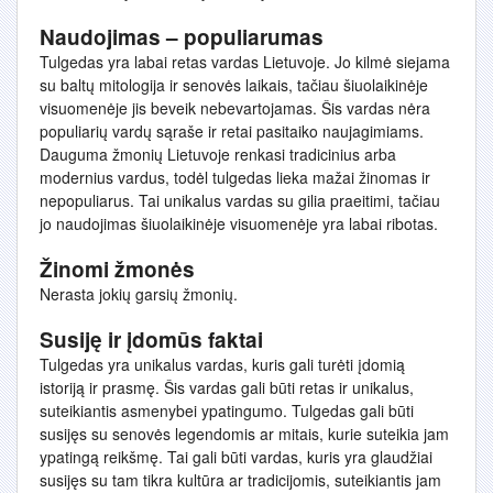
Naudojimas – populiarumas
Tulgedas yra labai retas vardas Lietuvoje. Jo kilmė siejama
su baltų mitologija ir senovės laikais, tačiau šiuolaikinėje
visuomenėje jis beveik nebevartojamas. Šis vardas nėra
populiarių vardų sąraše ir retai pasitaiko naujagimiams.
Dauguma žmonių Lietuvoje renkasi tradicinius arba
modernius vardus, todėl tulgedas lieka mažai žinomas ir
nepopuliarus. Tai unikalus vardas su gilia praeitimi, tačiau
jo naudojimas šiuolaikinėje visuomenėje yra labai ribotas.
Žinomi žmonės
Nerasta jokių garsių žmonių.
Susiję ir įdomūs faktai
Tulgedas yra unikalus vardas, kuris gali turėti įdomią
istoriją ir prasmę. Šis vardas gali būti retas ir unikalus,
suteikiantis asmenybei ypatingumo. Tulgedas gali būti
susijęs su senovės legendomis ar mitais, kurie suteikia jam
ypatingą reikšmę. Tai gali būti vardas, kuris yra glaudžiai
susijęs su tam tikra kultūra ar tradicijomis, suteikiantis jam