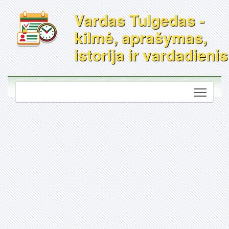
Vardas Tulgedas -
kilmė, aprašymas,
istorija ir vardadienis
Toggle