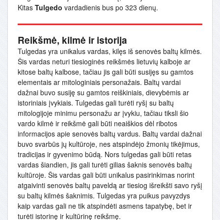
Kitas
Tulgedo
vardadienis bus po 323 dienų.
Reikšmė, kilmė ir istorija
Tulgedas yra unikalus vardas, kilęs iš senovės baltų kilmės.
Šis vardas neturi tiesioginės reikšmės lietuvių kalboje ar
kitose baltų kalbose, tačiau jis gali būti susijęs su gamtos
elementais ar mitologiniais personažais. Baltų vardai
dažnai buvo susiję su gamtos reiškiniais, dievybėmis ar
istoriniais įvykiais. Tulgedas gali turėti ryšį su baltų
mitologijoje minimu personažu ar įvykiu, tačiau tiksli šio
vardo kilmė ir reikšmė gali būti neaiškios dėl ribotos
informacijos apie senovės baltų vardus. Baltų vardai dažnai
buvo svarbūs jų kultūroje, nes atspindėjo žmonių tikėjimus,
tradicijas ir gyvenimo būdą. Nors tulgedas gali būti retas
vardas šiandien, jis gali turėti gilias šaknis senovės baltų
kultūroje. Šis vardas gali būti unikalus pasirinkimas norint
atgaivinti senovės baltų paveldą ar tiesiog išreikšti savo ryšį
su baltų kilmės šaknimis. Tulgedas yra puikus pavyzdys
kaip vardas gali ne tik atspindėti asmens tapatybę, bet ir
turėti istorinę ir kultūrinę reikšmę.