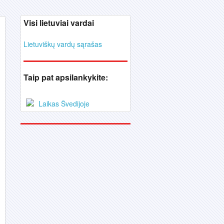
Visi lietuviai vardai
Lietuviškų vardų sąrašas
Taip pat apsilankykite:
Laikas Švedijoje