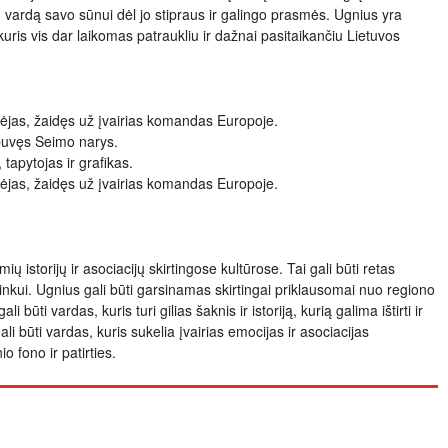
 vardą savo sūnui dėl jo stipraus ir galingo prasmės. Ugnius yra
kuris vis dar laikomas patraukliu ir dažnai pasitaikančiu Lietuvos
idėjas, žaidęs už įvairias komandas Europoje.
 buvęs Seimo narys.
tapytojas ir grafikas.
idėjas, žaidęs už įvairias komandas Europoje.
ių istorijų ir asociacijų skirtingose kultūrose. Tai gali būti retas
inkui. Ugnius gali būti garsinamas skirtingai priklausomai nuo regiono
i būti vardas, kuris turi gilias šaknis ir istoriją, kurią galima ištirti ir
li būti vardas, kuris sukelia įvairias emocijas ir asociacijas
 fono ir patirties.