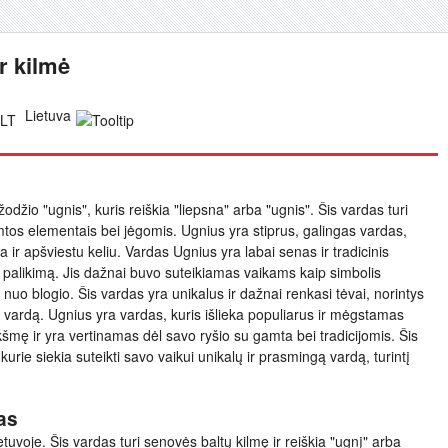
r kilmė
Lietuva
žodžio "ugnis", kuris reiškia "liepsna" arba "ugnis". Šis vardas turi
gamtos elementais bei jėgomis. Ugnius yra stiprus, galingas vardas,
 ir apšviestu keliu. Vardas Ugnius yra labai senas ir tradicinis
nį palikimą. Jis dažnai buvo suteikiamas vaikams kaip simbolis
nuo blogio. Šis vardas yra unikalus ir dažnai renkasi tėvai, norintys
gą vardą. Ugnius yra vardas, kuris išlieka populiarus ir mėgstamas
ikšmę ir yra vertinamas dėl savo ryšio su gamta bei tradicijomis. Šis
urie siekia suteikti savo vaikui unikalų ir prasmingą vardą, turintį
as
uvoje. Šis vardas turi senovės baltų kilmę ir reiškia "ugnį" arba