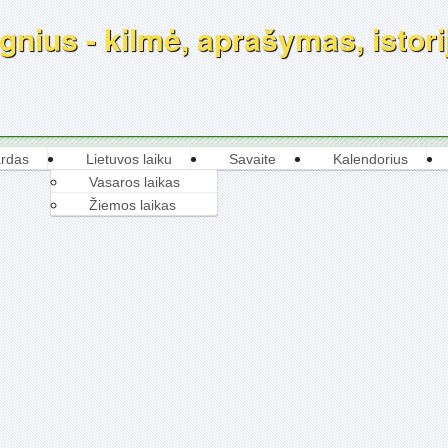
nius - kilmė, aprašymas, istorij
rdas
Lietuvos laiku
Savaite
Kalendorius
Vasaros laikas
Žiemos laikas