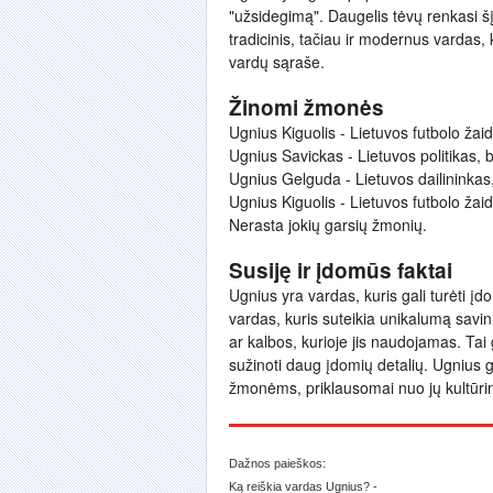
"užsidegimą". Daugelis tėvų renkasi šį
tradicinis, tačiau ir modernus vardas, 
vardų sąraše.
Žinomi žmonės
Ugnius Kiguolis - Lietuvos futbolo ža
Ugnius Savickas - Lietuvos politikas,
Ugnius Gelguda - Lietuvos dailininkas, 
Ugnius Kiguolis - Lietuvos futbolo ža
Nerasta jokių garsių žmonių.
Susiję ir įdomūs faktai
Ugnius yra vardas, kuris gali turėti įdom
vardas, kuris suteikia unikalumą savin
ar kalbos, kurioje jis naudojamas. Tai gal
sužinoti daug įdomių detalių. Ugnius ga
žmonėms, priklausomai nuo jų kultūrinio
Dažnos paieškos:
Ką reiškia vardas Ugnius? -