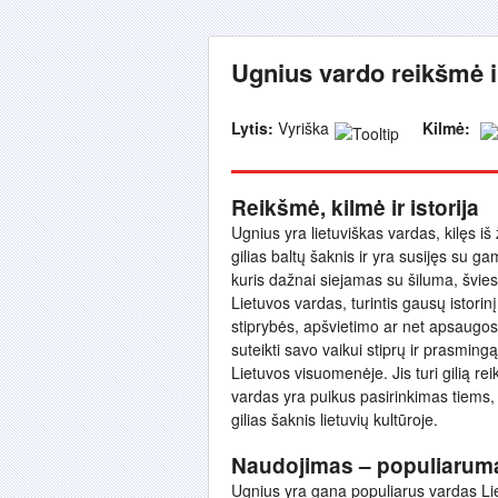
Ugnius vardo reikšmė i
Lytis:
Vyriška
Kilmė:
Reikšmė, kilmė ir istorija
Ugnius yra lietuviškas vardas, kilęs iš 
gilias baltų šaknis ir yra susijęs su 
kuris dažnai siejamas su šiluma, šviesa
Lietuvos vardas, turintis gausų istori
stiprybės, apšvietimo ar net apsaugos 
suteikti savo vaikui stiprų ir prasmin
Lietuvos visuomenėje. Jis turi gilią re
vardas yra puikus pasirinkimas tiems, k
gilias šaknis lietuvių kultūroje.
Naudojimas – populiarum
Ugnius yra gana populiarus vardas Liet