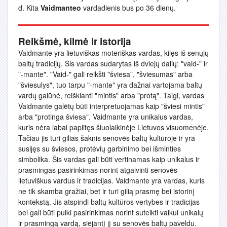
d. Kita
Vaidmanteo
vardadienis bus po 36 dienų.
Reikšmė, kilmė ir istorija
Vaidmante yra lietuviškas moteriškas vardas, kilęs iš senųjų
baltų tradicijų. Šis vardas sudarytas iš dviejų dalių: "vaid-" ir
"-mante". "Vaid-" gali reikšti "šviesa", "šviesumas" arba
"šviesulys", tuo tarpu "-mante" yra dažnai vartojama baltų
vardų galūnė, reiškianti "mintis" arba "protą". Taigi, vardas
Vaidmante galėtų būti interpretuojamas kaip "šviesi mintis"
arba "protinga šviesa". Vaidmante yra unikalus vardas,
kuris nėra labai paplitęs šiuolaikinėje Lietuvos visuomenėje.
Tačiau jis turi gilias šaknis senovės baltų kultūroje ir yra
susijęs su šviesos, protėvių garbinimo bei išminties
simbolika. Šis vardas gali būti vertinamas kaip unikalus ir
prasmingas pasirinkimas norint atgaivinti senovės
lietuviškus vardus ir tradicijas. Vaidmante yra vardas, kuris
ne tik skamba gražiai, bet ir turi gilią prasmę bei istorinį
kontekstą. Jis atspindi baltų kultūros vertybes ir tradicijas
bei gali būti puiki pasirinkimas norint suteikti vaikui unikalų
ir prasmingą vardą, siejantį jį su senovės baltų paveldu.