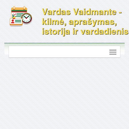
Vardas Vaidmante -
kilmė, aprašymas,
istorija ir vardadienis
Toggle