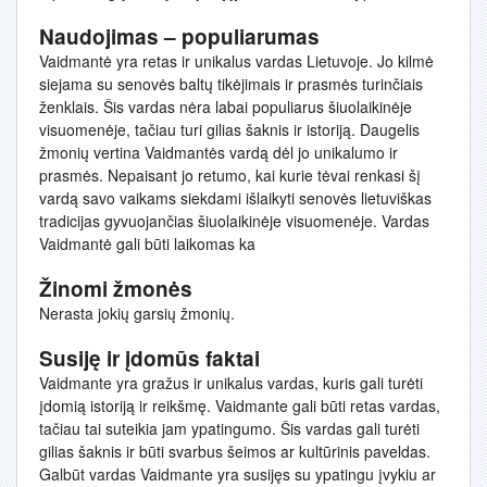
Naudojimas – populiarumas
Vaidmantė yra retas ir unikalus vardas Lietuvoje. Jo kilmė
siejama su senovės baltų tikėjimais ir prasmės turinčiais
ženklais. Šis vardas nėra labai populiarus šiuolaikinėje
visuomenėje, tačiau turi gilias šaknis ir istoriją. Daugelis
žmonių vertina Vaidmantės vardą dėl jo unikalumo ir
prasmės. Nepaisant jo retumo, kai kurie tėvai renkasi šį
vardą savo vaikams siekdami išlaikyti senovės lietuviškas
tradicijas gyvuojančias šiuolaikinėje visuomenėje. Vardas
Vaidmantė gali būti laikomas ka
Žinomi žmonės
Nerasta jokių garsių žmonių.
Susiję ir įdomūs faktai
Vaidmante yra gražus ir unikalus vardas, kuris gali turėti
įdomią istoriją ir reikšmę. Vaidmante gali būti retas vardas,
tačiau tai suteikia jam ypatingumo. Šis vardas gali turėti
gilias šaknis ir būti svarbus šeimos ar kultūrinis paveldas.
Galbūt vardas Vaidmante yra susijęs su ypatingu įvykiu ar