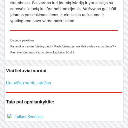
skambesio. Šis vardas turi įdomią istoriją ir yra susijęs su
senovės lietuvių kultūra bei tradicijomis. Vaišvydas gali būti
įdomus pasirinkimas tiems, kurie siekia unikalumo ir
ypatingumo savo vardo pasirinkime.
Dažnos paieškos:
Ką reiškia vardas Vaišvydas? - Kada Lietuvoje yra Vaišvydas vardo diena? -
Kas švenčia savo vardo dieną Lapkritis 16 d.?
Visi lietuviai vardai
Lietuviškų vardų sąrašas
Taip pat apsilankykite:
Laikas Švedijoje