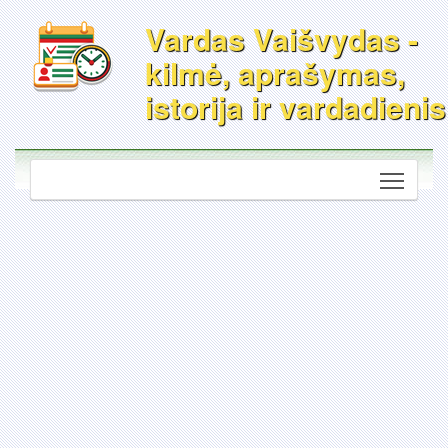
Vardas Vaišvydas -
kilmė, aprašymas,
istorija ir vardadienis
Toggle