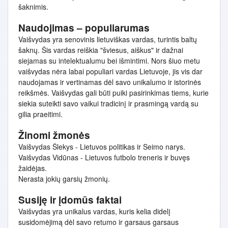
šaknimis.
Naudojimas – populiarumas
Vaišvydas yra senovinis lietuviškas vardas, turintis baltų
šaknų. Šis vardas reiškia "šviesus, aiškus" ir dažnai
siejamas su intelektualumu bei išmintimi. Nors šiuo metu
vaišvydas nėra labai populiari vardas Lietuvoje, jis vis dar
naudojamas ir vertinamas dėl savo unikalumo ir istorinės
reikšmės. Vaišvydas gali būti puiki pasirinkimas tiems, kurie
siekia suteikti savo vaikui tradicinį ir prasmingą vardą su
gilia praeitimi.
Žinomi žmonės
Vaišvydas Šlekys - Lietuvos politikas ir Seimo narys.
Vaišvydas Vidūnas - Lietuvos futbolo treneris ir buvęs
žaidėjas.
Nerasta jokių garsių žmonių.
Susiję ir įdomūs faktai
Vaišvydas yra unikalus vardas, kuris kelia didelį
susidomėjimą dėl savo retumo ir garsaus garsaus