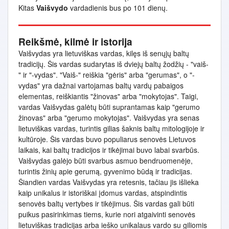
Kitas
Vaišvydo
vardadienis bus po 101 dienų.
Reikšmė, kilmė ir istorija
Vaišvydas yra lietuviškas vardas, kilęs iš senųjų baltų
tradicijų. Šis vardas sudarytas iš dviejų baltų žodžių - "vaiš-
" ir "-vydas". "Vaiš-" reiškia "gėris" arba "gerumas", o "-
vydas" yra dažnai vartojamas baltų vardų pabaigos
elementas, reiškiantis "žinovas" arba "mokytojas". Taigi,
vardas Vaišvydas galėtų būti suprantamas kaip "gerumo
žinovas" arba "gerumo mokytojas". Vaišvydas yra senas
lietuviškas vardas, turintis gilias šaknis baltų mitologijoje ir
kultūroje. Šis vardas buvo populiarus senovės Lietuvos
laikais, kai baltų tradicijos ir tikėjimai buvo labai svarbūs.
Vaišvydas galėjo būti svarbus asmuo bendruomenėje,
turintis žinių apie gerumą, gyvenimo būdą ir tradicijas.
Šiandien vardas Vaišvydas yra retesnis, tačiau jis išlieka
kaip unikalus ir istoriškai įdomus vardas, atspindintis
senovės baltų vertybes ir tikėjimus. Šis vardas gali būti
puikus pasirinkimas tiems, kurie nori atgaivinti senovės
lietuviškas tradicijas arba ieško unikalaus vardo su giliomis