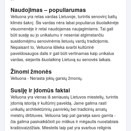
Naudojimas – populiarumas
Veliuona yra retas vardas Lietuvoje, turintis senovinį baltų
kilmės šaknį. Šis vardas nėra labai populiarus šiuolaikinėje
visuomenėje ir retai naudojamas naujagimiams. Tai gali
būti susiję su jo unikalumu ir neseniai atgimstančiu
susidomėjimu senovinėmis lietuvių vardų tradicijomis.
Nepaisant to, Veliuona išlieka svarbi kultūrinė
paveldosaugos dalis ir gali būti vertinamas kaip unikalus
vardas, siejantis šiuolaikinę Lietuvą su senovės laikais.
Žinomi žmonės
Veliuona - Nerasta jokių garsių žmonių.
Susiję ir įdomūs faktai
Veliuona yra vienas iš seniausių Lietuvos miestelių, turintis
įdomią istoriją ir kultūrinį paveldą. Jame galima rasti
unikalių architektūrinių paminklų bei tradicinių amatų
meistrų dirbtuves. Veliuona taip pat garsėja savo gamta -
čia galima pasivaikščioti po miškus ir mėgautis nuostabiais
kraštovaizdžiais. Miestelis taip pat yra svarbus religinis