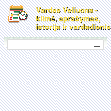
Vardas Veliuona -
kilmė, aprašymas,
istorija ir vardadienis
Toggle