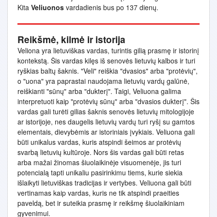
Kita
Veliuonos
vardadienis bus po 137 dienų.
Reikšmė, kilmė ir istorija
Veliona yra lietuviškas vardas, turintis gilią prasmę ir istorinį
kontekstą. Šis vardas kilęs iš senovės lietuvių kalbos ir turi
ryškias baltų šaknis. "Veli" reiškia "dvasios" arba "protėvių",
o "uona" yra paprastai naudojama lietuvių vardų galūnė,
reiškianti "sūnų" arba "dukterį". Taigi, Veliuona galima
interpretuoti kaip "protėvių sūnų" arba "dvasios dukterį". Šis
vardas gali turėti gilias šaknis senovės lietuvių mitologijoje
ar istorijoje, nes daugelis lietuvių vardų turi ryšį su gamtos
elementais, dievybėmis ar istoriniais įvykiais. Veliuona gali
būti unikalus vardas, kuris atspindi šeimos ar protėvių
svarbą lietuvių kultūroje. Nors šis vardas gali būti retas
arba mažai žinomas šiuolaikinėje visuomenėje, jis turi
potencialą tapti unikaliu pasirinkimu tiems, kurie siekia
išlaikyti lietuviškas tradicijas ir vertybes. Veliuona gali būti
vertinamas kaip vardas, kuris ne tik atspindi praeities
paveldą, bet ir suteikia prasmę ir reikšmę šiuolaikiniam
gyvenimui.