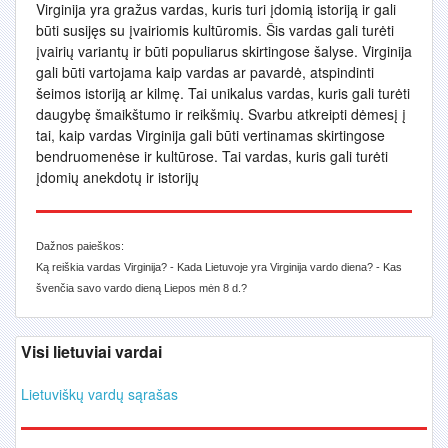
Virginija yra gražus vardas, kuris turi įdomią istoriją ir gali
būti susijęs su įvairiomis kultūromis. Šis vardas gali turėti
įvairių variantų ir būti populiarus skirtingose šalyse. Virginija
gali būti vartojama kaip vardas ar pavardė, atspindinti
šeimos istoriją ar kilmę. Tai unikalus vardas, kuris gali turėti
daugybę šmaikštumo ir reikšmių. Svarbu atkreipti dėmesį į
tai, kaip vardas Virginija gali būti vertinamas skirtingose
bendruomenėse ir kultūrose. Tai vardas, kuris gali turėti
įdomių anekdotų ir istorijų
Dažnos paieškos:
Ką reiškia vardas Virginija? - Kada Lietuvoje yra Virginija vardo diena? - Kas
švenčia savo vardo dieną Liepos mėn 8 d.?
Visi lietuviai vardai
Lietuviškų vardų sąrašas