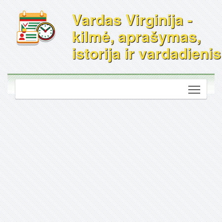
Vardas Virginija -
kilmė, aprašymas,
istorija ir vardadienis
Toggle