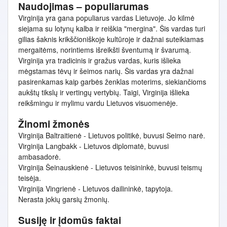
Naudojimas – populiarumas
Virginija yra gana populiarus vardas Lietuvoje. Jo kilmė
siejama su lotynų kalba ir reiškia "mergina". Šis vardas turi
gilias šaknis krikščioniškoje kultūroje ir dažnai suteikiamas
mergaitėms, norintiems išreikšti šventumą ir švarumą.
Virginija yra tradicinis ir gražus vardas, kuris išlieka
mėgstamas tėvų ir šeimos narių. Šis vardas yra dažnai
pasirenkamas kaip garbės ženklas moterims, siekiančioms
aukštų tikslų ir vertingų vertybių. Taigi, Virginija išlieka
reikšmingu ir mylimu vardu Lietuvos visuomenėje.
Žinomi žmonės
Virginija Baltraitienė - Lietuvos politikė, buvusi Seimo narė.
Virginija Langbakk - Lietuvos diplomatė, buvusi
ambasadorė.
Virginija Šeinauskienė - Lietuvos teisininkė, buvusi teismų
teisėja.
Virginija Vingrienė - Lietuvos dailininkė, tapytoja.
Nerasta jokių garsių žmonių.
Susiję ir įdomūs faktai