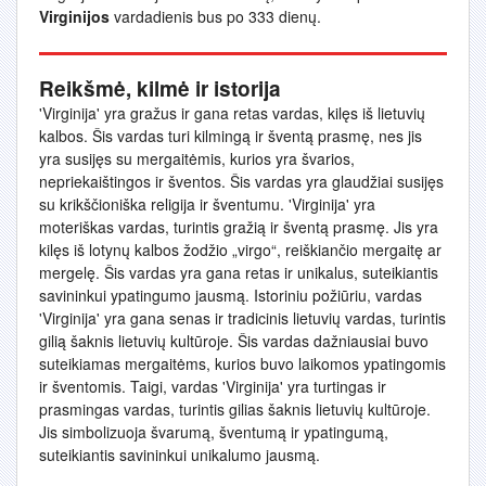
Virginijos
vardadienis bus po 333 dienų.
Reikšmė, kilmė ir istorija
'Virginija' yra gražus ir gana retas vardas, kilęs iš lietuvių
kalbos. Šis vardas turi kilmingą ir šventą prasmę, nes jis
yra susijęs su mergaitėmis, kurios yra švarios,
nepriekaištingos ir šventos. Šis vardas yra glaudžiai susijęs
su krikščioniška religija ir šventumu. 'Virginija' yra
moteriškas vardas, turintis gražią ir šventą prasmę. Jis yra
kilęs iš lotynų kalbos žodžio „virgo“, reiškiančio mergaitę ar
mergelę. Šis vardas yra gana retas ir unikalus, suteikiantis
savininkui ypatingumo jausmą. Istoriniu požiūriu, vardas
'Virginija' yra gana senas ir tradicinis lietuvių vardas, turintis
gilią šaknis lietuvių kultūroje. Šis vardas dažniausiai buvo
suteikiamas mergaitėms, kurios buvo laikomos ypatingomis
ir šventomis. Taigi, vardas 'Virginija' yra turtingas ir
prasmingas vardas, turintis gilias šaknis lietuvių kultūroje.
Jis simbolizuoja švarumą, šventumą ir ypatingumą,
suteikiantis savininkui unikalumo jausmą.