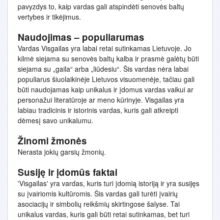
pavyzdys to, kaip vardas gali atspindėti senovės baltų
vertybes ir tikėjimus.
Naudojimas – populiarumas
Vardas Visgailas yra labai retai sutinkamas Lietuvoje. Jo
kilmė siejama su senovės baltų kalba ir prasmė galėtų būti
siejama su „gaila“ arba „liūdesiu“. Šis vardas nėra labai
populiarus šiuolaikinėje Lietuvos visuomenėje, tačiau gali
būti naudojamas kaip unikalus ir įdomus vardas vaikui ar
personažui literatūroje ar meno kūrinyje. Visgailas yra
labiau tradicinis ir istorinis vardas, kuris gali atkreipti
dėmesį savo unikalumu.
Žinomi žmonės
Nerasta jokių garsių žmonių.
Susiję ir įdomūs faktai
'Visgailas' yra vardas, kuris turi įdomią istoriją ir yra susijęs
su įvairiomis kultūromis. Šis vardas gali turėti įvairių
asociacijų ir simbolių reikšmių skirtingose šalyse. Tai
unikalus vardas, kuris gali būti retai sutinkamas, bet turi