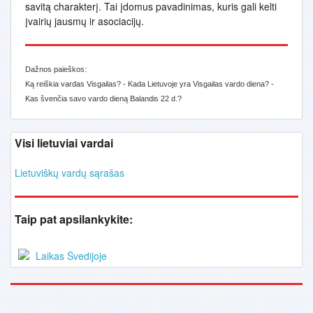
savitą charakterį. Tai įdomus pavadinimas, kuris gali kelti
įvairių jausmų ir asociacijų.
Dažnos paieškos:
Ką reiškia vardas Visgailas? - Kada Lietuvoje yra Visgailas vardo diena? -
Kas švenčia savo vardo dieną Balandis 22 d.?
Visi lietuviai vardai
Lietuviškų vardų sąrašas
Taip pat apsilankykite:
Laikas Švedijoje