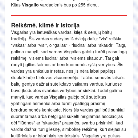
Kitas
Visgailo
vardadienis bus po 255 dienų.
Reikšmė, kilmė ir istorija
Visgailas yra lietuviškas vardas, kilęs iš senųjų baltų
tradicijų. Šis vardas sudarytas iš dviejų dalių: "vis" reiškia
"viskas" arba "visi", o "gailas" - "liūdna" arba "skaudi". Taigi,
galima manyti, kad vardas Visgailas galėtų turėti prasmingą
reikšmę "visiems liūdna" arba "visiems skaudu". Tai gali
rodyti į gilias šeimos ar bendruomenės ryšių vertybes. Šis
vardas yra unikalus ir retas, nes jis nėra labai paplitęs
šiuolaikinėje Lietuvos visuomenėje. Tačiau senovės laikais
baltų gentys dažnai suteikdavo vaikams vardus, kuriuose
buvo įkoduotos svarbios vertybės ar siekiai. Todėl galima
manyti, kad vardas Visgailas galėjo būti suteiktas
ypatingam asmeniui arba turėti ypatingą prasmę
bendruomenės kontekste. Nors šis vardas gali būti sunkiai
suprantamas arba netgi gali sukelti neigiamas asociacijas
dėl "liūdnos" ar "skaudos" prasmės, svarbu prisiminti, kad
vardai dažnai turi gilesnę, simbolinę reikšmę, kuri siejasi su
kultūriniais ar istoriniais kontekstais. Visgailas yra puikus