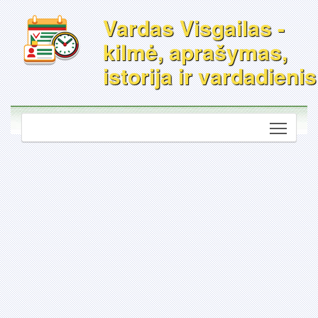
Vardas Visgailas -
kilmė, aprašymas,
istorija ir vardadienis
Toggle