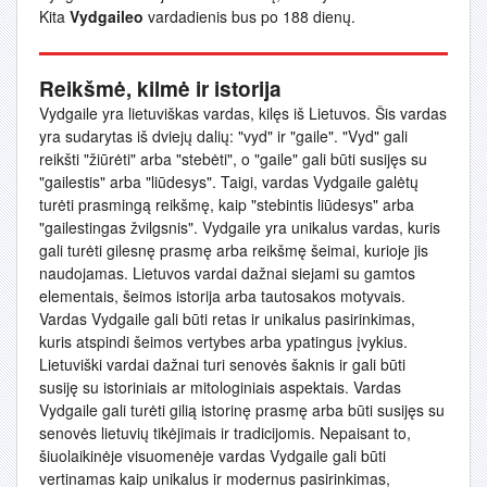
Kita
Vydgaileo
vardadienis bus po 188 dienų.
Reikšmė, kilmė ir istorija
Vydgaile yra lietuviškas vardas, kilęs iš Lietuvos. Šis vardas
yra sudarytas iš dviejų dalių: "vyd" ir "gaile". "Vyd" gali
reikšti "žiūrėti" arba "stebėti", o "gaile" gali būti susijęs su
"gailestis" arba "liūdesys". Taigi, vardas Vydgaile galėtų
turėti prasmingą reikšmę, kaip "stebintis liūdesys" arba
"gailestingas žvilgsnis". Vydgaile yra unikalus vardas, kuris
gali turėti gilesnę prasmę arba reikšmę šeimai, kurioje jis
naudojamas. Lietuvos vardai dažnai siejami su gamtos
elementais, šeimos istorija arba tautosakos motyvais.
Vardas Vydgaile gali būti retas ir unikalus pasirinkimas,
kuris atspindi šeimos vertybes arba ypatingus įvykius.
Lietuviški vardai dažnai turi senovės šaknis ir gali būti
susiję su istoriniais ar mitologiniais aspektais. Vardas
Vydgaile gali turėti gilią istorinę prasmę arba būti susijęs su
senovės lietuvių tikėjimais ir tradicijomis. Nepaisant to,
šiuolaikinėje visuomenėje vardas Vydgaile gali būti
vertinamas kaip unikalus ir modernus pasirinkimas,