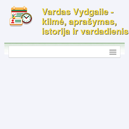
Vardas Vydgaile -
kilmė, aprašymas,
istorija ir vardadienis
Toggle