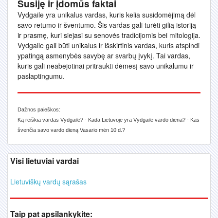
Susiję ir įdomūs faktai
Vydgaile yra unikalus vardas, kuris kelia susidomėjimą dėl
savo retumo ir šventumo. Šis vardas gali turėti gilią istoriją
ir prasmę, kuri siejasi su senovės tradicijomis bei mitologija.
Vydgaile gali būti unikalus ir išskirtinis vardas, kuris atspindi
ypatingą asmenybės savybę ar svarbų įvykį. Tai vardas,
kuris gali neabejotinai pritraukti dėmesį savo unikalumu ir
paslaptingumu.
Dažnos paieškos:
Ką reiškia vardas Vydgaile? - Kada Lietuvoje yra Vydgaile vardo diena? - Kas
švenčia savo vardo dieną Vasario mėn 10 d.?
Visi lietuviai vardai
Lietuviškų vardų sąrašas
Taip pat apsilankykite: