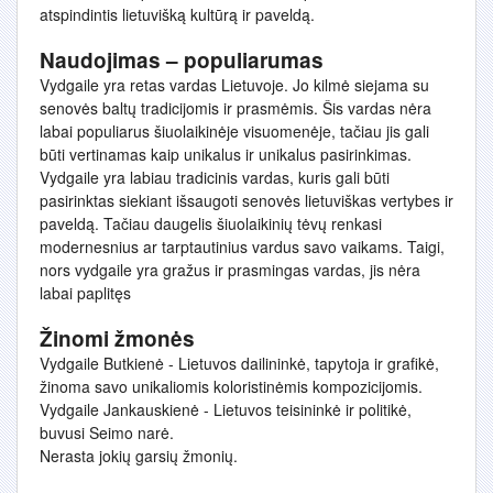
atspindintis lietuvišką kultūrą ir paveldą.
Naudojimas – populiarumas
Vydgaile yra retas vardas Lietuvoje. Jo kilmė siejama su
senovės baltų tradicijomis ir prasmėmis. Šis vardas nėra
labai populiarus šiuolaikinėje visuomenėje, tačiau jis gali
būti vertinamas kaip unikalus ir unikalus pasirinkimas.
Vydgaile yra labiau tradicinis vardas, kuris gali būti
pasirinktas siekiant išsaugoti senovės lietuviškas vertybes ir
paveldą. Tačiau daugelis šiuolaikinių tėvų renkasi
modernesnius ar tarptautinius vardus savo vaikams. Taigi,
nors vydgaile yra gražus ir prasmingas vardas, jis nėra
labai paplitęs
Žinomi žmonės
Vydgaile Butkienė - Lietuvos dailininkė, tapytoja ir grafikė,
žinoma savo unikaliomis koloristinėmis kompozicijomis.
Vydgaile Jankauskienė - Lietuvos teisininkė ir politikė,
buvusi Seimo narė.
Nerasta jokių garsių žmonių.