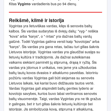
Kitas
Vyginto
vardadienis bus po 94 dienų.
Reikšmė, kilmė ir istorija
Vygintas yra lietuviškas vardas, kilęs iš senovės baltų
kalbos. Šis vardas sudarytas iš dviejų dalių: "vyg-" reiškia
"kova" arba "karys", o "-intas" yra dažnas baltų vardų
galūnė. Todėl Vygintas galima versti kaip "kovotojas" arba
"karys". Šis vardas yra gana retas, tačiau turi gilias šaknis
Lietuvos istorijoje. Vygintas vardas yra glaudžiai susijęs su
lietuvių kultūra ir tradicijomis. Jis dažnai suteikiamas
vaikams siekiant paminėti jų stiprumą, drąsą ir ryžtą. Šis
vardas yra įdomus ir unikalus, nes jame yra užkoduotas
baltų tautų kovos dvasios ir atkaklumo paveldas. Istoriniu
požiūriu vardas Vygintas gali būti siejamas su senovės
Lietuvos laikais, kai kariai buvo didžiausia tautos vertė.
Vardas Vygintas gali atspindėti baltų genties lyderio ar
kovotojo savybes, kurios buvo labai vertinamos senovės
baltų visuomenėje. Taigi, vardas Vygintas yra ne tik gražus
ir galingas, bet ir turi gilias šaknis lietuvių kultūroje bei
istorijoje. Jis simbolizuoja kovą, stiprumą ir atkaklumą,