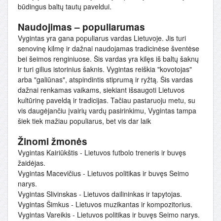
būdingus baltų tautų paveldui.
Naudojimas – populiarumas
Vygintas yra gana populiarus vardas Lietuvoje. Jis turi
senovinę kilmę ir dažnai naudojamas tradicinėse šventėse
bei šeimos renginiuose. Šis vardas yra kilęs iš baltų šaknų
ir turi gilius istorinius šaknis. Vygintas reiškia "kovotojas"
arba "galiūnas", atspindintis stiprumą ir ryžtą. Šis vardas
dažnai renkamas vaikams, siekiant išsaugoti Lietuvos
kultūrinę paveldą ir tradicijas. Tačiau pastaruoju metu, su
vis daugėjančiu įvairių vardų pasirinkimu, Vygintas tampa
šiek tiek mažiau populiarus, bet vis dar laik
Žinomi žmonės
Vygintas Kairiūkštis - Lietuvos futbolo treneris ir buvęs
žaidėjas.
Vygintas Macevičius - Lietuvos politikas ir buvęs Seimo
narys.
Vygintas Slivinskas - Lietuvos dailininkas ir tapytojas.
Vygintas Šimkus - Lietuvos muzikantas ir kompozitorius.
Vygintas Vareikis - Lietuvos politikas ir buvęs Seimo narys.