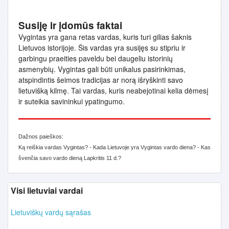
Susiję ir įdomūs faktai
Vygintas yra gana retas vardas, kuris turi gilias šaknis
Lietuvos istorijoje. Šis vardas yra susijęs su stipriu ir
garbingu praeities paveldu bei daugeliu istorinių
asmenybių. Vygintas gali būti unikalus pasirinkimas,
atspindintis šeimos tradicijas ar norą išryškinti savo
lietuvišką kilmę. Tai vardas, kuris neabejotinai kelia dėmesį
ir suteikia savininkui ypatingumo.
Dažnos paieškos:
Ką reiškia vardas Vygintas? - Kada Lietuvoje yra Vygintas vardo diena? - Kas
švenčia savo vardo dieną Lapkritis 11 d.?
Visi lietuviai vardai
Lietuviškų vardų sąrašas