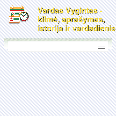
Vardas Vygintas -
kilmė, aprašymas,
istorija ir vardadienis
Toggle