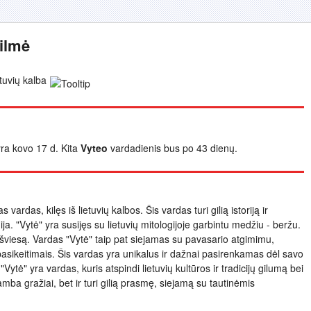
kilmė
tuvių kalba
yra kovo 17 d. Kita
Vyteo
vardadienis bus po 43 dienų.
vardas, kilęs iš lietuvių kalbos. Šis vardas turi gilią istoriją ir
a. "Vytė" yra susijęs su lietuvių mitologijoje garbintu medžiu - beržu.
 šviesą. Vardas "Vytė" taip pat siejamas su pavasario atgimimu,
pasikeitimais. Šis vardas yra unikalus ir dažnai pasirenkamas dėl savo
ytė" yra vardas, kuris atspindi lietuvių kultūros ir tradicijų gilumą bei
mba gražiai, bet ir turi gilią prasmę, siejamą su tautinėmis