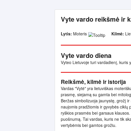
Vyte vardo reikšmė ir 
Lytis:
Moteris
Kilmė:
Lie
Vyte vardo diena
Vyteo Lietuvoje turi vardadienį, kuris 
Reikšmė, kilmė ir istorija
Vardas "Vytė" yra lietuviškas moteriškas 
prasmę, siejamą su gamta bei mitologij
Beržas simbolizuoja jaunystę, grožį ir
naujomis pradžiomis ir gyvybės ciklų 
ryškios prasmės bei garsaus klausos. "V
puošnumą. Tai vardas, kuris ne tik ska
vertybėmis bei gamtos grožiu.