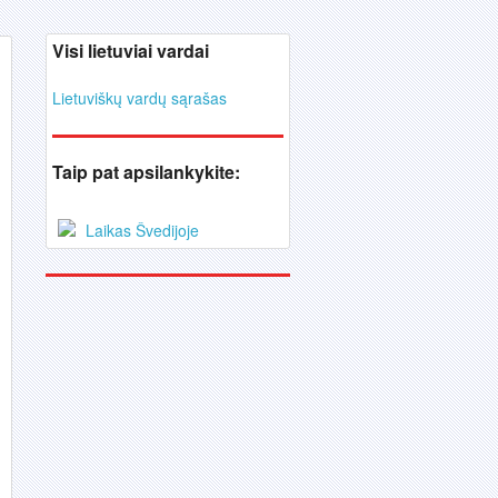
Visi lietuviai vardai
Lietuviškų vardų sąrašas
Taip pat apsilankykite:
Laikas Švedijoje