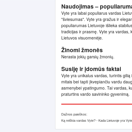
Naudojimas – populiarum
Vyte yra labai populiarus vardas Lietuv
"šviesumas". Vyte yra gražus ir elega
populiarumas Lietuvoje išlieka stabilu
tradicijas ir prasmę. Vyte yra vardas, k
Lietuvos visuomenėje.
Žinomi žmonės
Nerasta jokių garsių žmonių.
Susiję ir įdomūs faktai
Vyte yra unikalus vardas, turintis gilią 
mitais bei tapti įkvepiančiu vardu daugel
asmenybei ypatingumo. Tai vardas, kuri
praturtins vardo savininko gyvenimą.
Dažnos paieškos:
Ką reiškia vardas Vyte? - Kada Lietuvoje yra Vyt