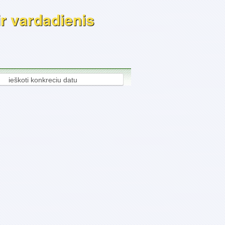
ir vardadienis
ieškoti konkreciu datu