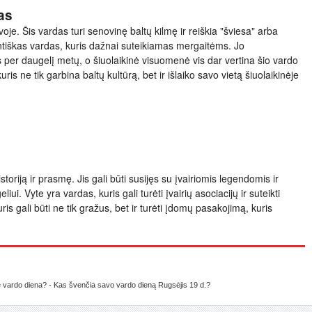
as
oje. Šis vardas turi senovinę baltų kilmę ir reiškia "šviesa" arba
ntiškas vardas, kuris dažnai suteikiamas mergaitėms. Jo
s per daugelį metų, o šiuolaikinė visuomenė vis dar vertina šio vardo
uris ne tik garbina baltų kultūrą, bet ir išlaiko savo vietą šiuolaikinėje
istoriją ir prasmę. Jis gali būti susijęs su įvairiomis legendomis ir
iui. Vyte yra vardas, kuris gali turėti įvairių asociacijų ir suteikti
s gali būti ne tik gražus, bet ir turėti įdomų pasakojimą, kuris
e vardo diena? - Kas švenčia savo vardo dieną Rugsėjis 19 d.?