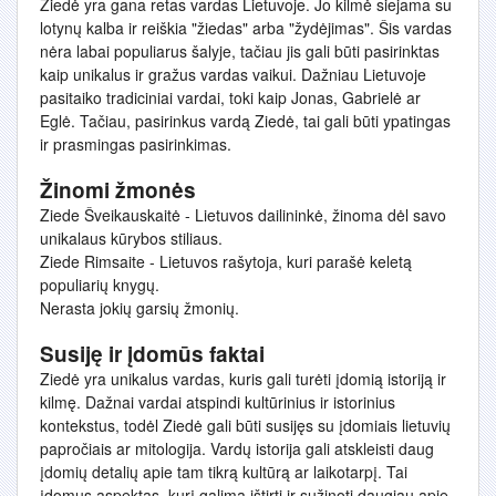
Ziedė yra gana retas vardas Lietuvoje. Jo kilmė siejama su
lotynų kalba ir reiškia "žiedas" arba "žydėjimas". Šis vardas
nėra labai populiarus šalyje, tačiau jis gali būti pasirinktas
kaip unikalus ir gražus vardas vaikui. Dažniau Lietuvoje
pasitaiko tradiciniai vardai, toki kaip Jonas, Gabrielė ar
Eglė. Tačiau, pasirinkus vardą Ziedė, tai gali būti ypatingas
ir prasmingas pasirinkimas.
Žinomi žmonės
Ziede Šveikauskaitė - Lietuvos dailininkė, žinoma dėl savo
unikalaus kūrybos stiliaus.
Ziede Rimsaite - Lietuvos rašytoja, kuri parašė keletą
populiarių knygų.
Nerasta jokių garsių žmonių.
Susiję ir įdomūs faktai
Ziedė yra unikalus vardas, kuris gali turėti įdomią istoriją ir
kilmę. Dažnai vardai atspindi kultūrinius ir istorinius
kontekstus, todėl Ziedė gali būti susijęs su įdomiais lietuvių
papročiais ar mitologija. Vardų istorija gali atskleisti daug
įdomių detalių apie tam tikrą kultūrą ar laikotarpį. Tai
įdomus aspektas, kurį galima ištirti ir sužinoti daugiau apie