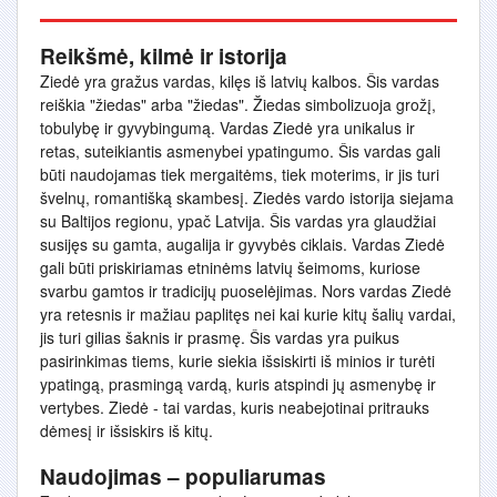
Reikšmė, kilmė ir istorija
Ziedė yra gražus vardas, kilęs iš latvių kalbos. Šis vardas
reiškia "žiedas" arba "žiedas". Žiedas simbolizuoja grožį,
tobulybę ir gyvybingumą. Vardas Ziedė yra unikalus ir
retas, suteikiantis asmenybei ypatingumo. Šis vardas gali
būti naudojamas tiek mergaitėms, tiek moterims, ir jis turi
švelnų, romantišką skambesį. Ziedės vardo istorija siejama
su Baltijos regionu, ypač Latvija. Šis vardas yra glaudžiai
susijęs su gamta, augalija ir gyvybės ciklais. Vardas Ziedė
gali būti priskiriamas etninėms latvių šeimoms, kuriose
svarbu gamtos ir tradicijų puoselėjimas. Nors vardas Ziedė
yra retesnis ir mažiau paplitęs nei kai kurie kitų šalių vardai,
jis turi gilias šaknis ir prasmę. Šis vardas yra puikus
pasirinkimas tiems, kurie siekia išsiskirti iš minios ir turėti
ypatingą, prasmingą vardą, kuris atspindi jų asmenybę ir
vertybes. Ziedė - tai vardas, kuris neabejotinai pritrauks
dėmesį ir išsiskirs iš kitų.
Naudojimas – populiarumas