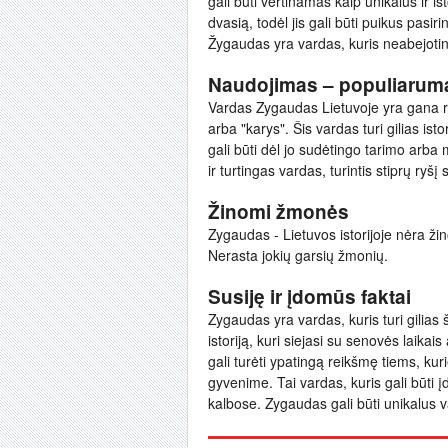
gali būti vertinamas kaip unikalus ir i
dvasią, todėl jis gali būti puikus pasiri
Žygaudas yra vardas, kuris neabejotinai
Naudojimas – populiarum
Vardas Zygaudas Lietuvoje yra gana re
arba "karys". Šis vardas turi gilias is
gali būti dėl jo sudėtingo tarimo arba
ir turtingas vardas, turintis stiprų ryšį 
Žinomi žmonės
Zygaudas - Lietuvos istorijoje nėra ž
Nerasta jokių garsių žmonių.
Susiję ir įdomūs faktai
Zygaudas yra vardas, kuris turi gilias ša
istoriją, kuri siejasi su senovės laikais
gali turėti ypatingą reikšmę tiems, kur
gyvenime. Tai vardas, kuris gali būti 
kalbose. Zygaudas gali būti unikalus v