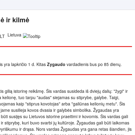
 ir kilmė
Lietuva
s yra lapkričio 1 d. Kitas
Zygaudo
vardadienis bus po 85 dienų.
s gilią istorinę reikšmę. Šis vardas susideda iš dviejų dalių: "žygi" ir
a kelionę, tuo tarpu "audas" siejamas su stiprybe, galybe. Taigi,
ojamas kaip "stiprus kovotojas" arba "galiūnas kelionių metu". Šis
 jame susilieja kovos dvasia ir galybės simbolika. Žygaudas yra
 būti susijęs su Lietuvos istorine praeitimi ir kovomis. Šis vardas gali
r stiprybę, kuri buvo svarbi jų kultūroje. Žygaudas gali būti laikomas
vyriškumu ir drąsa. Nors vardas Žygaudas yra gana retas šiandien, jis