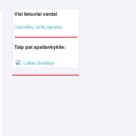
Visi lietuviai vardai
Lietuviškų vardų sąrašas
Taip pat apsilankykite:
Laikas Švedijoje