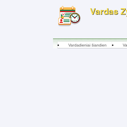
Vardas Zy
Vardadieniai šiandien
Va