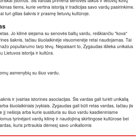
storiškai įdomus. Šis vardas primena senovės laikus ir lietuvių kovų
nkimas tiems, kurie vertina istoriją ir tradicijas savo vardų pasirinkime.
 turi gilias šaknis ir prasmę lietuvių kultūroje.
as
tas. Jo kilmė siejama su senovės baltų vardu, reiškiančiu "kova"
torines šaknis, tačiau šiuolaikinėje visuomenėje retai naudojamas. Tai
 mažo populiarumo tarp tėvų. Nepaisant to, Zygaudas išlieka unikalus
su Lietuvos istorija ir kultūra.
inomų asmenybių su šiuo vardu.
knis ir įvairias istorines asociacijas. Šis vardas gali turėti unikalią
 arba šiuolaikiniais įvykiais. Zygaudas gali būti retas vardas, tačiau jis
ie jį nešioja arba kurie susiduria su šiuo vardu kasdieniniame
įdomus tyrinėjant vardų kilmę ir naudojimą skirtingose kultūrose bei
ardas, kuris pritraukia dėmesį savo unikaliomis