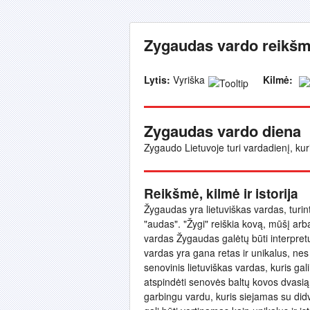
Zygaudas vardo reikšmė
Lytis:
Vyriška
Kilmė:
Zygaudas vardo diena
Zygaudo Lietuvoje turi vardadienį, kuri
Reikšmė, kilmė ir istorija
Žygaudas yra lietuviškas vardas, turinti
"audas". "Žygi" reiškia kovą, mūšį arb
vardas Žygaudas galėtų būti interpretu
vardas yra gana retas ir unikalus, nes
senovinis lietuviškas vardas, kuris gali
atspindėti senovės baltų kovos dvasią i
garbingu vardu, kuris siejamas su did