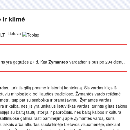
ir kilmė
Lietuva
uris yra gegužės 27 d. Kita
Zymanteo
vardadienis bus po 294 dienų.
s, turintis gilią prasmę ir istorinį kontekstą. Šis vardas kilęs iš
lietuvių mitologijoje bei liaudies tradicijose. Žymantės vardo reikšmė
mėti", taip pat su simbolika ir pranašavimu. Žymantės vardas
 ir kalba, nes jis yra unikalus lietuviškas vardas, turintis gilias šaknis
usijęs su baltų tautų istorija ir papročiais, nes baltų kalbos ir kultūra
ose šaltiniuose galima rasti paminėjimų apie Žymantės vardą, kuris
aikais arba atkurtas šiuolaikinėje Lietuvos visuomenėje, siekiant