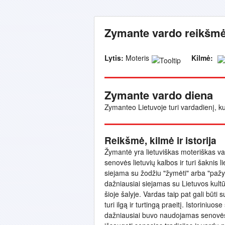
Zymante vardo reikšmė 
Lytis:
Moteris
Kilmė:
Zymante vardo diena
Zymanteo Lietuvoje turi vardadienį, k
Reikšmė, kilmė ir istorija
Žymantė yra lietuviškas moteriškas varda
senovės lietuvių kalbos ir turi šaknis 
siejama su žodžiu "žymėti" arba "pažy
dažniausiai siejamas su Lietuvos kultūra
šioje šalyje. Vardas taip pat gali būti s
turi ilgą ir turtingą praeitį. Istoriniu
dažniausiai buvo naudojamas senovės l