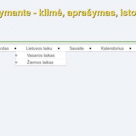
mante - kilmė, aprašymas, istor
rdas
Lietuvos laiku
Savaite
Kalendorius
Vasaros laikas
Žiemos laikas