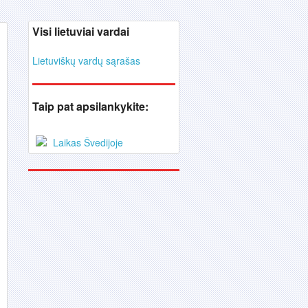
Visi lietuviai vardai
Lietuviškų vardų sąrašas
Taip pat apsilankykite:
Laikas Švedijoje