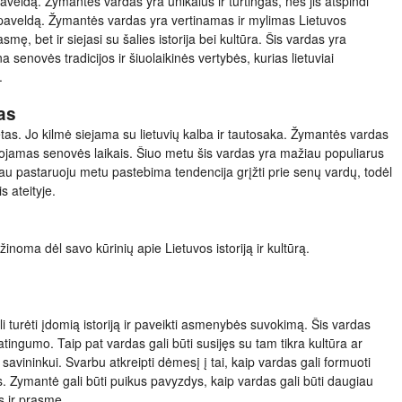
paveldą. Žymantės vardas yra unikalus ir turtingas, nes jis atspindi
ei paveldą. Žymantės vardas yra vertinamas ir mylimas Lietuvos
asmę, bet ir siejasi su šalies istorija bei kultūra. Šis vardas yra
 senovės tradicijos ir šiuolaikinės vertybės, kurias lietuviai
.
as
as. Jo kilmė siejama su lietuvių kalba ir tautosaka. Žymantės vardas
dojamas senovės laikais. Šiuo metu šis vardas yra mažiau populiarus
Tačiau pastaruoju metu pastebima tendencija grįžti prie senų vardų, todėl
s ateityje.
inoma dėl savo kūrinių apie Lietuvos istoriją ir kultūrą.
i turėti įdomią istoriją ir paveikti asmenybės suvokimą. Šis vardas
patingumo. Taip pat vardas gali būti susijęs su tam tikra kultūra ar
savininkui. Svarbu atkreipti dėmesį į tai, kaip vardas gali formuoti
s. Zymantė gali būti puikus pavyzdys, kaip vardas gali būti daugiau
is ir prasmę.