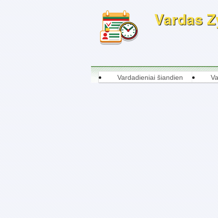
Vardas Zy
Vardadieniai šiandien
Va