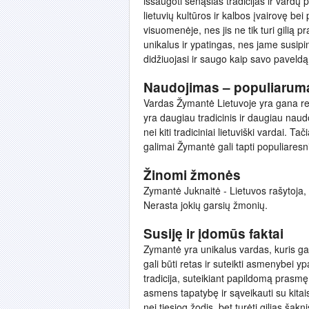
išsaugoti senąsias tradicijas ir vardų 
lietuvių kultūros ir kalbos įvairovę b
visuomenėje, nes jis ne tik turi gilią pr
unikalus ir ypatingas, nes jame susipina
didžiuojasi ir saugo kaip savo paveldą
Naudojimas – populiarum
Vardas Žymantė Lietuvoje yra gana ret
yra daugiau tradicinis ir daugiau nau
nei kiti tradiciniai lietuviški vardai. 
galimai Žymantė gali tapti populiaresni
Žinomi žmonės
Zymantė Juknaitė - Lietuvos rašytoja, ž
Nerasta jokių garsių žmonių.
Susiję ir įdomūs faktai
Zymantė yra unikalus vardas, kuris gal
gali būti retas ir suteikti asmenybei y
tradicija, suteikiant papildomą prasmę 
asmens tapatybę ir sąveikauti su kitai
nei tiesiog žodis, bet turėti gilias šakn